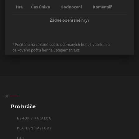
Hra
Čas úniku
Hodnocení
Komentář
Žádné odehrané hry?
* Počítáno na základě počtu odehraných her uživatelem a
celkového počtu her na Escapemania.cz
Pro hráče
ESHOP / KATALOG
PLATEBNÍ METODY
FAQ