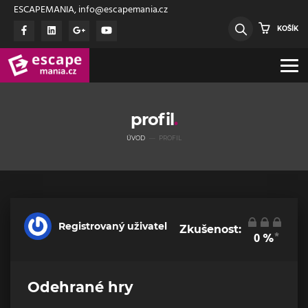
ESCAPEMANIA, info@escapemania.cz
KOŠÍK
profil
ÚVOD
PROFIL
Registrovaný uživatel
Zkušenost:
*
0
%
Odehrané hry