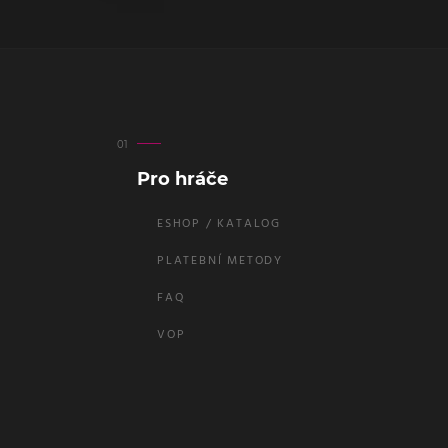
Pro hráče
ESHOP / KATALOG
PLATEBNÍ METODY
FAQ
VOP