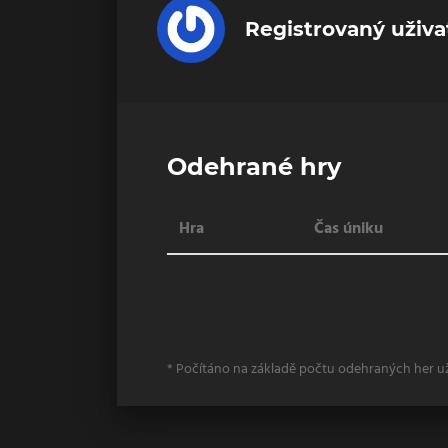
Registrovaný uživa
Odehrané hry
Hra
Čas úniku
* Počítáno na základě počtu odehraných her u