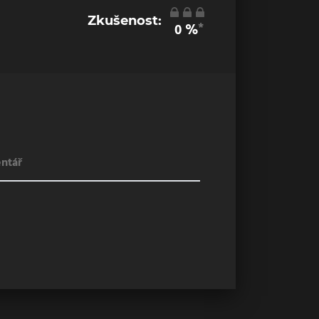
Zkušenost:
*
0
%
ntář