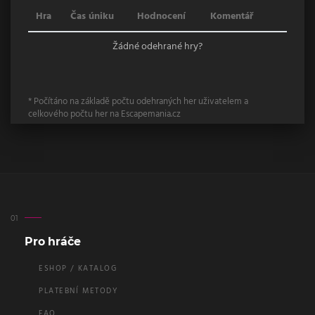
Hra
Čas úniku
Hodnocení
Komentář
Žádné odehrané hry?
* Počítáno na základě počtu odehraných her uživatelem a
celkového počtu her na Escapemania.cz
Pro hráče
ESHOP / KATALOG
PLATEBNÍ METODY
FAQ