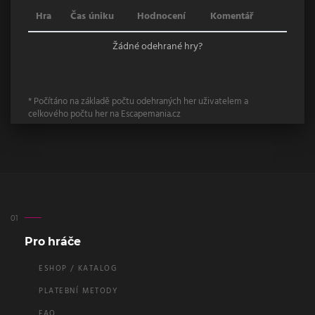
Hra
Čas úniku
Hodnocení
Komentář
Žádné odehrané hry?
* Počítáno na základě počtu odehraných her uživatelem a
celkového počtu her na Escapemania.cz
Pro hráče
ESHOP / KATALOG
PLATEBNÍ METODY
FAQ