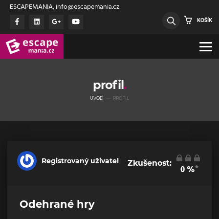
ESCAPEMANIA, info@escapemania.cz
KOŠÍK
profil
ÚVOD
PROFIL
Registrovaný uživatel
Zkušenost:
*
0
%
Odehrané hry