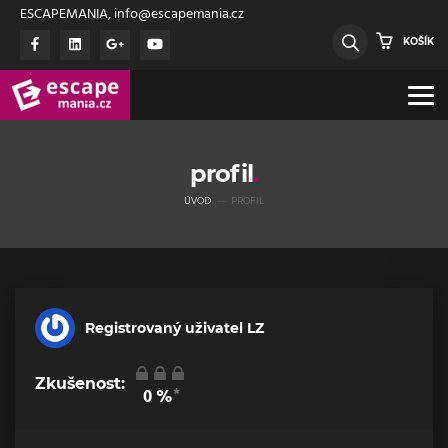
ESCAPEMANIA, info@escapemania.cz
KOŠÍK
profil
ÚVOD
PROFIL
Registrovaný uživatel LZ
Zkušenost:
*
0
%