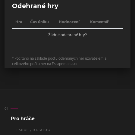
Odehrané hry
Hra
Čas úniku
Hodnocení
Komentář
Žádné odehrané hry?
* Počítáno na základě počtu odehraných her uživatelem a
celkového počtu her na Escapemania.cz
Pro hráče
ESHOP / KATALOG