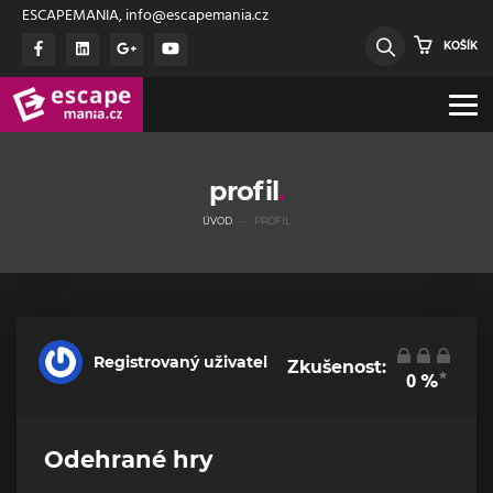
ESCAPEMANIA, info@escapemania.cz
KOŠÍK
profil
ÚVOD
PROFIL
Registrovaný uživatel
Zkušenost:
*
0
%
Odehrané hry