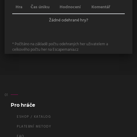
Hra
Čas úniku
Hodnocení
Komentář
Žádné odehrané hry?
* Počítáno na základě počtu odehraných her uživatelem a
celkového počtu her na Escapemania.cz
Pro hráče
ESHOP / KATALOG
PLATEBNÍ METODY
FAQ