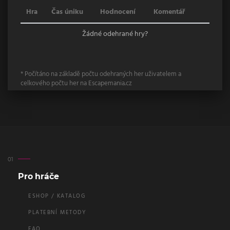
Hra
Čas úniku
Hodnocení
Komentář
Žádné odehrané hry?
* Počítáno na základě počtu odehraných her uživatelem a
celkového počtu her na Escapemania.cz
Pro hráče
ESHOP / KATALOG
PLATEBNÍ METODY
FAQ