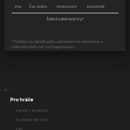
Hra
Čas úniku
Hodnocení
Komentář
Žádné odehrané hry?
* Počítáno na základě počtu odehraných her uživatelem a
celkového počtu her na Escapemania.cz
Pro hráče
ESHOP / KATALOG
PLATEBNÍ METODY
FAQ