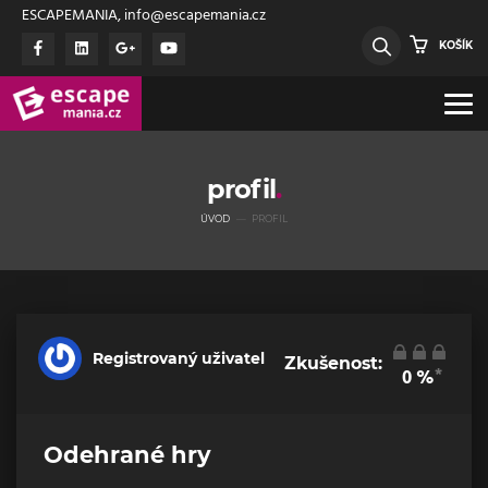
ESCAPEMANIA, info@escapemania.cz
KOŠÍK
profil
ÚVOD
PROFIL
Registrovaný uživatel
Zkušenost:
*
0
%
Odehrané hry