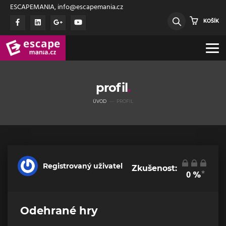
ESCAPEMANIA, info@escapemania.cz
KOŠÍK
profil
ÚVOD
PROFIL
Registrovaný uživatel
Zkušenost:
*
0
%
Odehrané hry