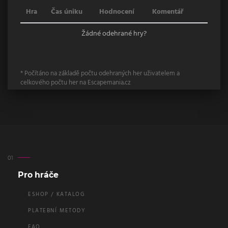
Hra
Čas úniku
Hodnocení
Komentář
Žádné odehrané hry?
* Počítáno na základě počtu odehraných her uživatelem a
celkového počtu her na Escapemania.cz
Pro hráče
ESHOP / KATALOG
PLATEBNÍ METODY
FAQ