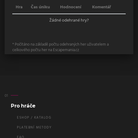
Hra
Čas úniku
Hodnocení
Komentář
Žádné odehrané hry?
* Počítáno na základě počtu odehraných her uživatelem a
celkového počtu her na Escapemania.cz
Pro hráče
ESHOP / KATALOG
PLATEBNÍ METODY
FAQ