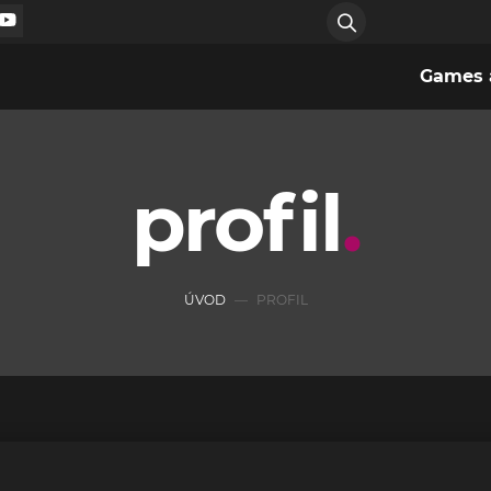
Games a
profil
ÚVOD
PROFIL