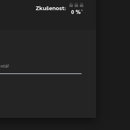
Zkušenost:
*
0
%
ntář