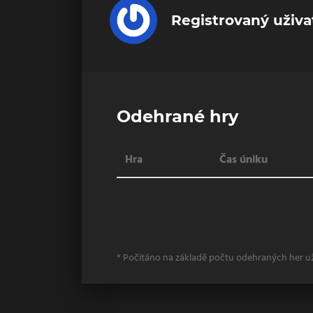
Registrovaný uživa
Odehrané hry
Hra
Čas úniku
* Počítáno na základě počtu odehraných her u