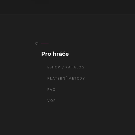
Pro hráče
ESHOP / KATALOG
PLATEBNÍ METODY
FAQ
VOP