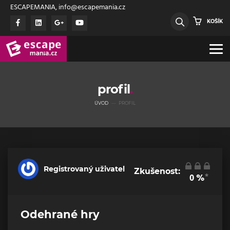
ESCAPEMANIA, info@escapemania.cz
KOŠÍK
profil
ÚVOD
PROFIL
Registrovaný uživatel
Zkušenost:
*
0
%
Odehrané hry