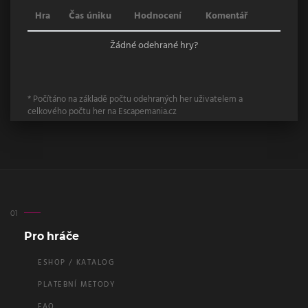
Hra
Čas úniku
Hodnocení
Komentář
Žádné odehrané hry?
* Počítáno na základě počtu odehraných her uživatelem a
celkového počtu her na Escapemania.cz
Pro hráče
ESHOP / KATALOG
PLATEBNÍ METODY
FAQ