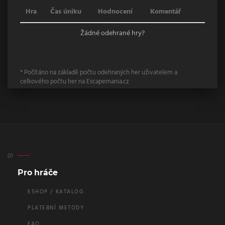
Hra
Čas úniku
Hodnocení
Komentář
Žádné odehrané hry?
* Počítáno na základě počtu odehraných her uživatelem a
celkového počtu her na Escapemania.cz
Pro hráče
ESHOP / KATALOG
PLATEBNÍ METODY
FAQ