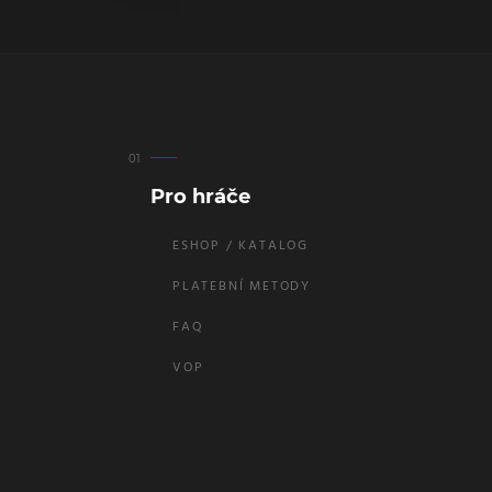
Pro hráče
ESHOP / KATALOG
PLATEBNÍ METODY
FAQ
VOP