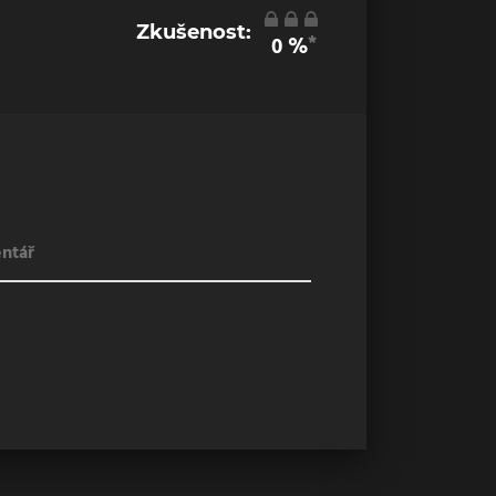
Zkušenost:
*
0
%
ntář