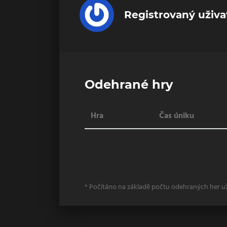
Registrovaný uživa
Odehrané hry
Hra
Čas úniku
* Počítáno na základě počtu odehraných her u