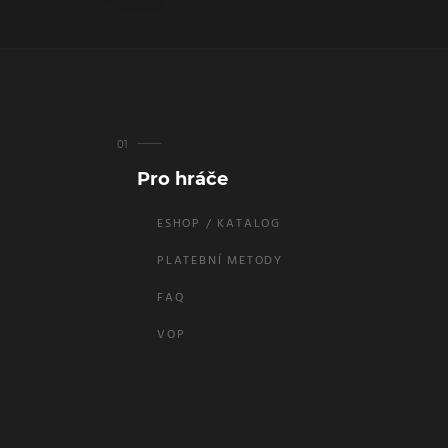
Pro hráče
ESHOP / KATALOG
PLATEBNÍ METODY
FAQ
VOP