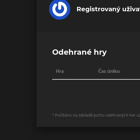
Registrovaný uživa
Odehrané hry
Hra
Čas úniku
* Počítáno na základě počtu odehraných her u