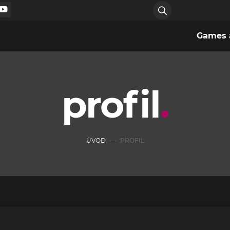
Games a
profil
ÚVOD
PROFIL