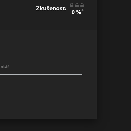
Zkušenost:
*
0
%
ntář