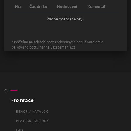
Hra
Čas úniku
Hodnocení
Komentář
Žádné odehrané hry?
* Počítáno na základě počtu odehraných her uživatelem a
celkového počtu her na Escapemania.cz
Pro hráče
ESHOP / KATALOG
PLATEBNÍ METODY
FAQ