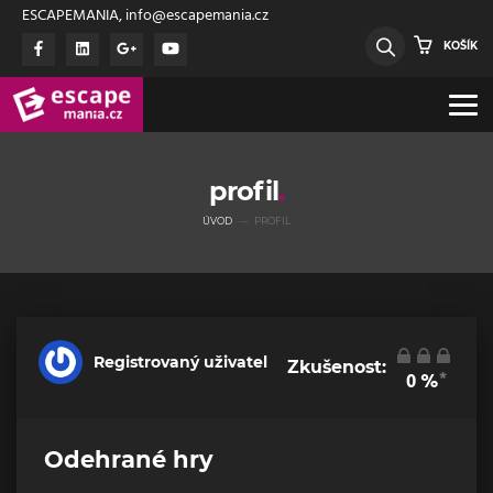
ESCAPEMANIA, info@escapemania.cz
KOŠÍK
profil
ÚVOD
PROFIL
Registrovaný uživatel
Zkušenost:
*
0
%
Odehrané hry