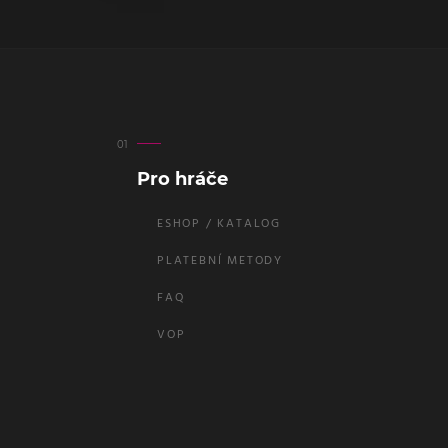
Pro hráče
ESHOP / KATALOG
PLATEBNÍ METODY
FAQ
VOP