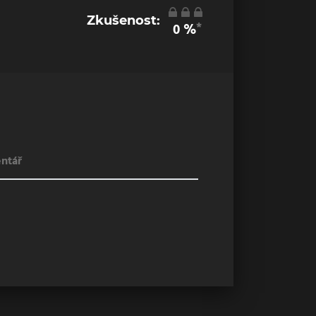
Zkušenost:
*
0
%
ntář