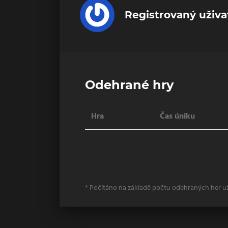
Registrovaný uživa
Odehrané hry
Hra
Čas úniku
* Počítáno na základě počtu odehraných her u