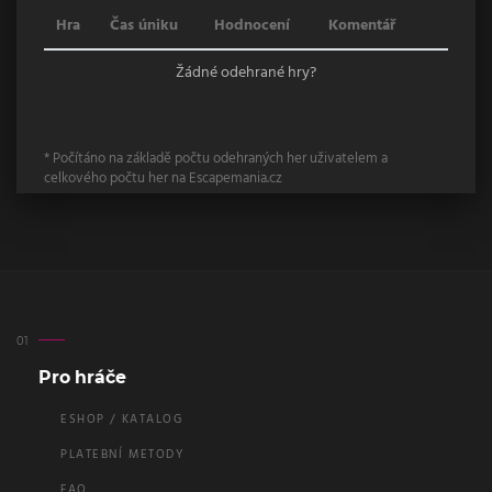
Hra
Čas úniku
Hodnocení
Komentář
Žádné odehrané hry?
* Počítáno na základě počtu odehraných her uživatelem a
celkového počtu her na Escapemania.cz
Pro hráče
ESHOP / KATALOG
PLATEBNÍ METODY
FAQ