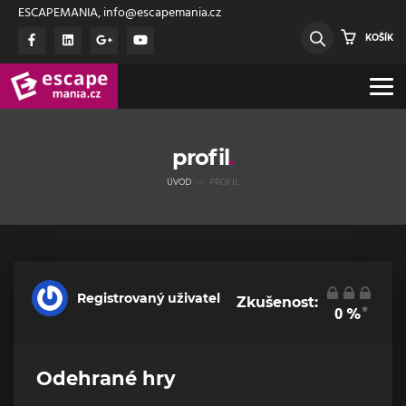
ESCAPEMANIA, info@escapemania.cz
KOŠÍK
profil
ÚVOD
PROFIL
Registrovaný uživatel
Zkušenost:
*
0
%
Odehrané hry