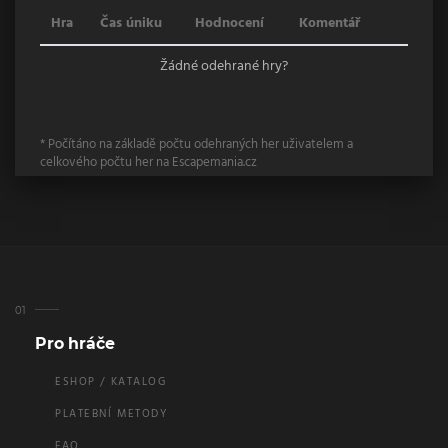
Hra
Čas úniku
Hodnocení
Komentář
Žádné odehrané hry?
* Počítáno na základě počtu odehraných her uživatelem a
celkového počtu her na Escapemania.cz
Pro hráče
ESHOP / KATALOG
PLATEBNÍ METODY
FAQ