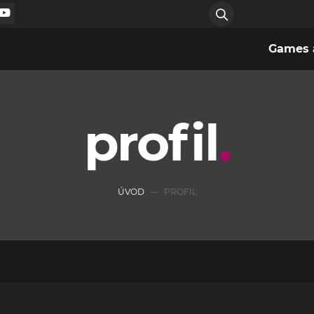
Games a
profil
ÚVOD
PROFIL