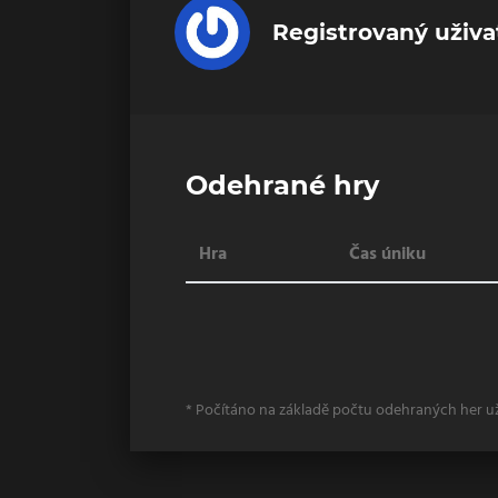
Registrovaný uživa
Odehrané hry
Hra
Čas úniku
* Počítáno na základě počtu odehraných her u