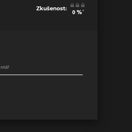
Zkušenost:
*
0
%
ntář