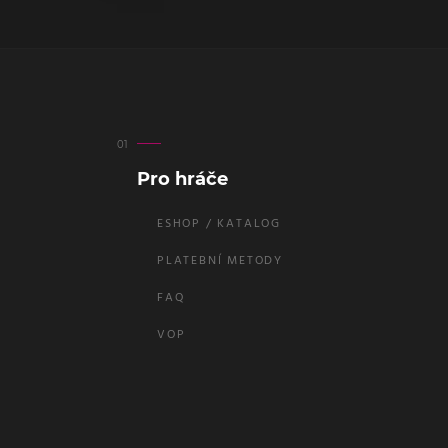
Pro hráče
ESHOP / KATALOG
PLATEBNÍ METODY
FAQ
VOP