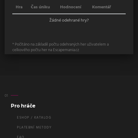
Hra
Čas úniku
Hodnocení
Komentář
Žádné odehrané hry?
* Počítáno na základě počtu odehraných her uživatelem a
celkového počtu her na Escapemania.cz
Pro hráče
ESHOP / KATALOG
PLATEBNÍ METODY
FAQ