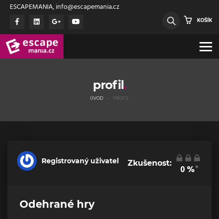
ESCAPEMANIA, info@escapemania.cz
KOŠÍK
profil
ÚVOD
PROFIL
Registrovaný uživatel
Zkušenost:
*
0
%
Odehrané hry