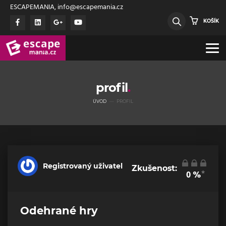
ESCAPEMANIA, info@escapemania.cz
KOŠÍK
profil
ÚVOD
PROFIL
Registrovaný uživatel
Zkušenost:
*
0
%
Odehrané hry