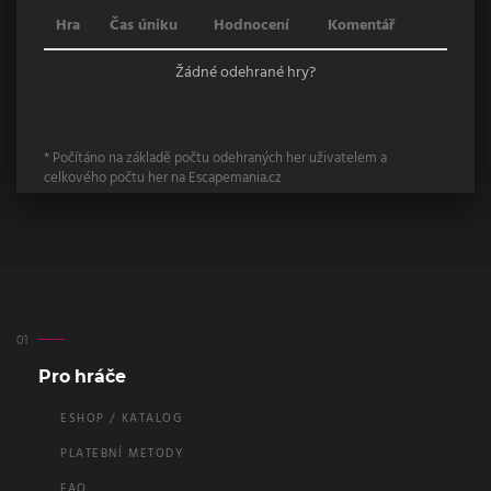
Hra
Čas úniku
Hodnocení
Komentář
Žádné odehrané hry?
* Počítáno na základě počtu odehraných her uživatelem a
celkového počtu her na Escapemania.cz
Pro hráče
ESHOP / KATALOG
PLATEBNÍ METODY
FAQ