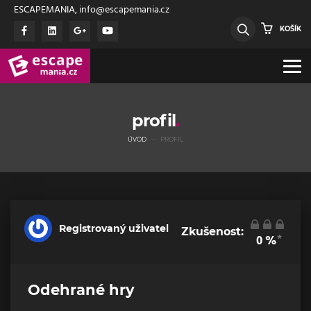
ESCAPEMANIA, info@escapemania.cz
KOŠÍK
profil
ÚVOD
PROFIL
Registrovaný uživatel
Zkušenost:
*
0
%
Odehrané hry