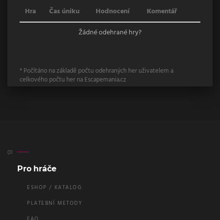
Hra
Čas úniku
Hodnocení
Komentář
Žádné odehrané hry?
* Počítáno na základě počtu odehraných her uživatelem a
celkového počtu her na Escapemania.cz
Pro hráče
ESHOP / KATALOG
PLATEBNÍ METODY
FAQ