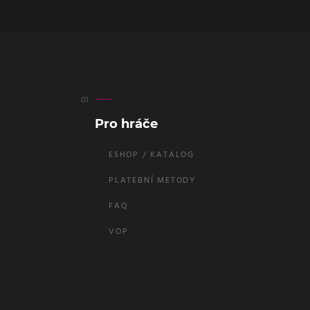
Pro hráče
ESHOP / KATALOG
PLATEBNÍ METODY
FAQ
VOP