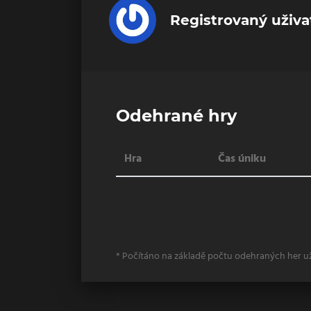
Registrovaný uživa
Odehrané hry
Hra
Čas úniku
* Počítáno na základě počtu odehraných her u