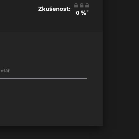
Zkušenost:
*
0
%
ntář