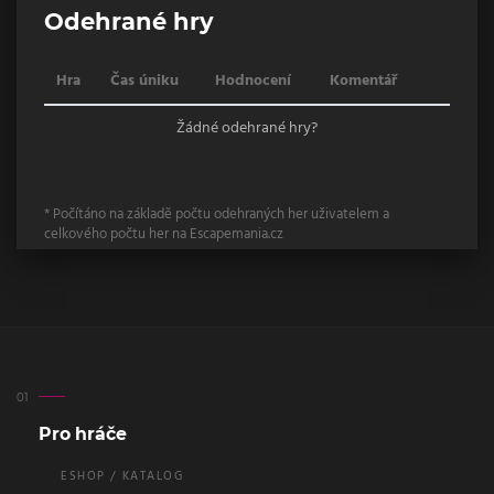
Odehrané hry
Hra
Čas úniku
Hodnocení
Komentář
Žádné odehrané hry?
* Počítáno na základě počtu odehraných her uživatelem a
celkového počtu her na Escapemania.cz
Pro hráče
ESHOP / KATALOG