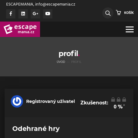
ESCAPEMANIA, info@escapemania.cz
KOŠÍK
profil
ÚVOD
PROFIL
Registrovaný uživatel
Zkušenost:
*
0
%
Odehrané hry