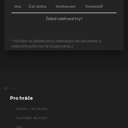
Hra
Čas úniku
Hodnocení
Komentář
Žádné odehrané hry?
* Počítáno na základě počtu odehraných her uživatelem a
celkového počtu her na Escapemania.cz
Pro hráče
ESHOP / KATALOG
PLATEBNÍ METODY
FAQ