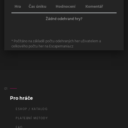
Hra
Čas úniku
Hodnocení
Komentář
Žádné odehrané hry?
* Počítáno na základě počtu odehraných her uživatelem a
celkového počtu her na Escapemania.cz
Pro hráče
ESHOP / KATALOG
PLATEBNÍ METODY
FAQ