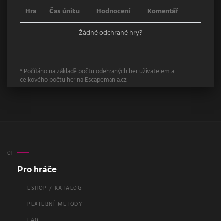
Hra
Čas úniku
Hodnocení
Komentář
Žádné odehrané hry?
* Počítáno na základě počtu odehraných her uživatelem a
celkového počtu her na Escapemania.cz
Pro hráče
ESHOP / KATALOG
PLATEBNÍ METODY
FAQ