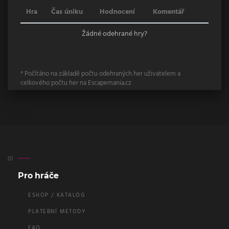
Hra
Čas úniku
Hodnocení
Komentář
Žádné odehrané hry?
* Počítáno na základě počtu odehraných her uživatelem a
celkového počtu her na Escapemania.cz
Pro hráče
ESHOP / KATALOG
PLATEBNÍ METODY
FAQ