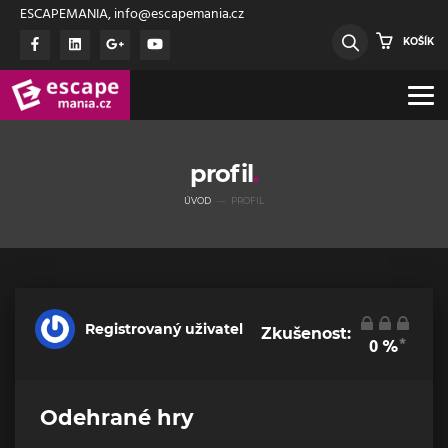
ESCAPEMANIA, info@escapemania.cz
KOŠÍK
profil
ÚVOD
PROFIL
Registrovaný uživatel
Zkušenost:
*
0
%
Odehrané hry