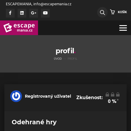
ESCAPEMANIA, info@escapemania.cz
KOŠÍK
profil
ÚVOD
PROFIL
Registrovaný uživatel
Zkušenost:
*
0
%
Odehrané hry