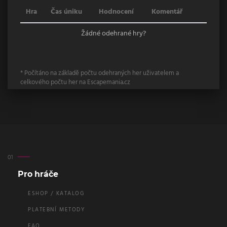
Hra
Čas úniku
Hodnocení
Komentář
Žádné odehrané hry?
* Počítáno na základě počtu odehraných her uživatelem a
celkového počtu her na Escapemania.cz
Pro hráče
ESHOP / KATALOG
PLATEBNÍ METODY
FAQ