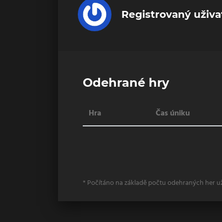
Registrovaný uživa
Odehrané hry
Hra
Čas úniku
* Počítáno na základě počtu odehraných her u