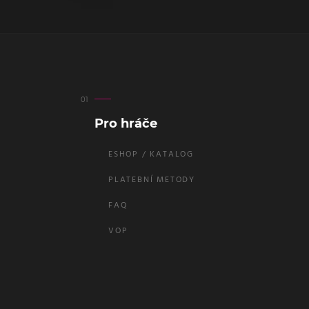
Pro hráče
ESHOP / KATALOG
PLATEBNÍ METODY
FAQ
VOP