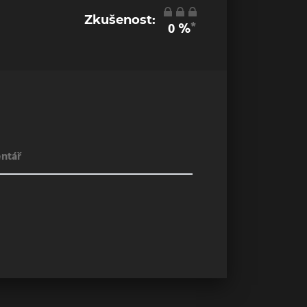
Zkušenost:
*
0
%
ntář