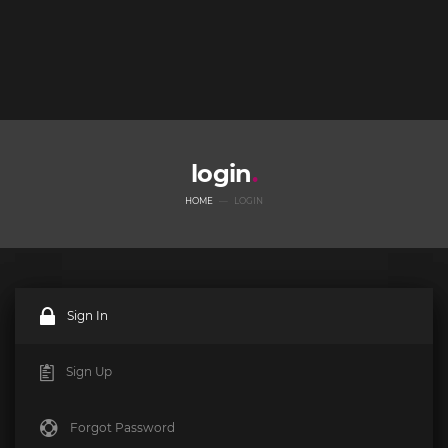
login
HOME
LOGIN
Sign In
Sign Up
Forgot Password