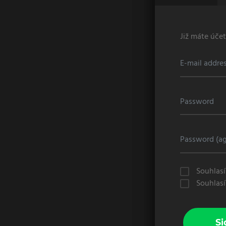
Již máte úče
Souhlas
Souhlas