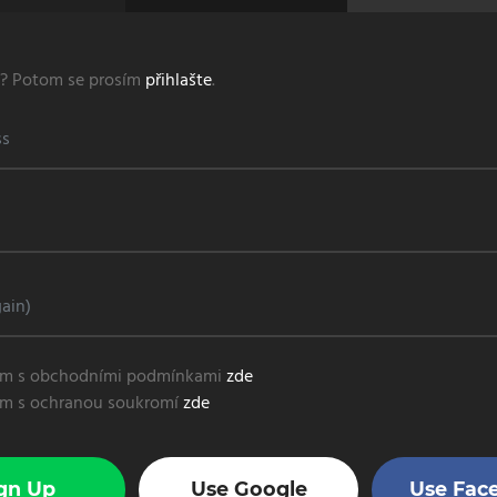
t? Potom se prosím
přihlašte
.
ím s obchodními podmínkami
zde
ím s ochranou soukromí
zde
Use Google
Use Fac