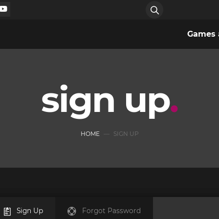
Games a
sign up
HOME
SIGN UP
Sign Up
Forgot Password