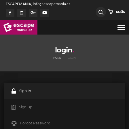
ESCAPEMANIA, info@escapemania.cz
KOŠÍK
login
HOME
LOGIN
Sign In
Sign Up
Forgot Password