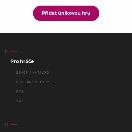
Přidat únikovou hru
Pro hráče
ESHOP / KATALOG
PLATEBNÍ METODY
FAQ
VOP