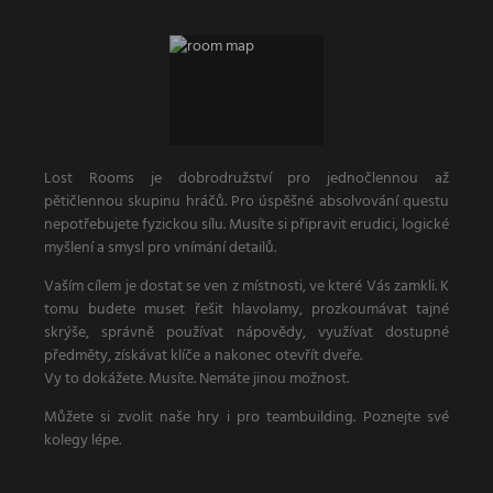
Lost Rooms je dobrodružství pro jednočlennou až
pětičlennou skupinu hráčů. Pro úspěšné absolvování questu
nepotřebujete fyzickou sílu. Musíte si připravit erudici, logické
myšlení a smysl pro vnímání detailů.
Vaším cílem je dostat se ven z místnosti, ve které Vás zamkli. K
tomu budete muset řešit hlavolamy, prozkoumávat tajné
skrýše, správně používat nápovědy, využívat dostupné
předměty, získávat klíče a nakonec otevřít dveře.
Vy to dokážete. Musíte. Nemáte jinou možnost.
Můžete si zvolit naše hry i pro teambuilding. Poznejte své
kolegy lépe.