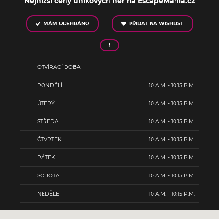
Nejnižší ceny únikových her na EscapeMania.cz
MÁM ODEHRÁNO
PŘIDAT NA WISHLIST
OTVÍRACÍ DOBA
PONDĚLÍ
10 A.M. - 10:15 P.M.
ÚTERÝ
10 A.M. - 10:15 P.M.
STŘEDA
10 A.M. - 10:15 P.M.
ČTVRTEK
10 A.M. - 10:15 P.M.
PÁTEK
10 A.M. - 10:15 P.M.
SOBOTA
10 A.M. - 10:15 P.M.
NEDĚLE
10 A.M. - 10:15 P.M.