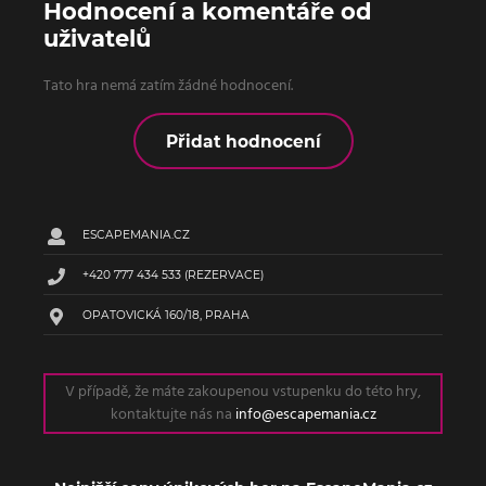
Hodnocení a komentáře od
uživatelů
Tato hra nemá zatím žádné hodnocení.
Přidat hodnocení
ESCAPEMANIA.CZ
+420 777 434 533
(REZERVACE)
OPATOVICKÁ 160/18, PRAHA
V případě, že máte zakoupenou vstupenku do této hry,
kontaktujte nás na
info@escapemania.cz