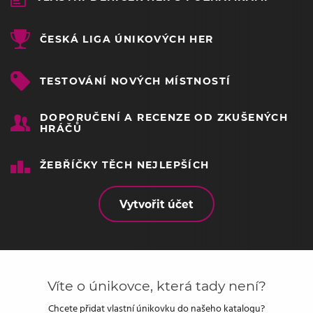
ČESKÁ LIGA ÚNIKOVÝCH HER
TESTOVÁNÍ NOVÝCH MÍSTNOSTÍ
DOPORUČENÍ A RECENZE OD ZKUŠENÝCH
HRÁČŮ
ŽEBŘÍČKY TĚCH NEJLEPŠÍCH
Vytvořit účet
Víte o únikovce, která tady není?
Chcete přidat vlastní únikovku do našeho katalogu?