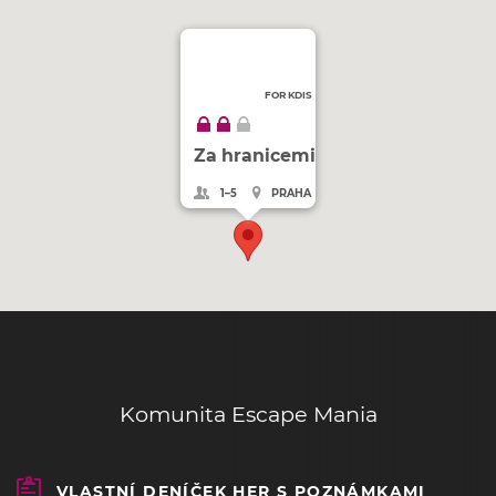
FOR KDIS
Za hranicemi
1–5
PRAHA
Komunita Escape Mania
VLASTNÍ DENÍČEK HER S POZNÁMKAMI