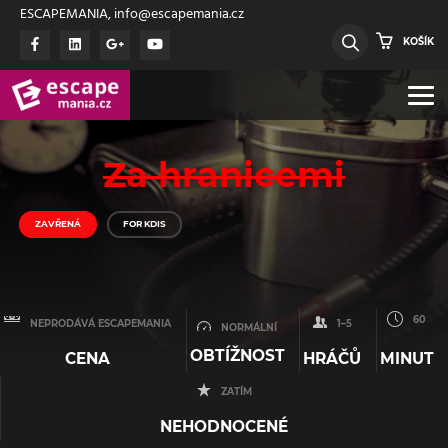
ESCAPEMANIA, info@escapemania.cz
KOŠÍK
Za hranicemi
ZAVŘENÁ
FOR KDIS
60
NEPRODÁVÁ ESCAPEMANIA
1–5
NORMÁLNÍ
OBTÍŽNOST
CENA
HRÁČŮ
MINUT
ZATÍM
NEHODNOCENÉ