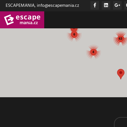
ESCAPEMANIA, info@escapemania.cz
3
6
71
63
4