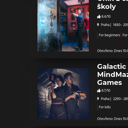
školy
8.4/10
Praha
|
1490– 20
For beginners
For
Otevřeno: Dnes 10:0
Galactic
MindMaz
Games
8.7/10
Praha
|
2290– 28
For kdis
Otevřeno: Dnes 10:0