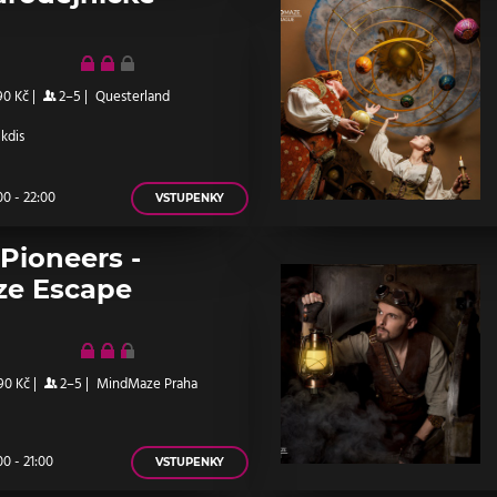
90 Kč
|
2–5
|
Questerland
 kdis
0 - 22:00
VSTUPENKY
 Pioneers -
e Escape
90 Kč
|
2–5
|
MindMaze Praha
0 - 21:00
VSTUPENKY