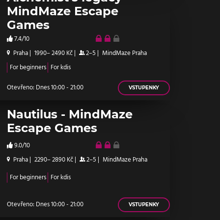
MindMaze Escape
Games
7.4/10
Praha
|
1990– 2490 Kč
|
2–5
|
MindMaze Praha
For beginners
For kdis
Otevřeno: Dnes 10:00 - 21:00
VSTUPENKY
Nautilus - MindMaze
Escape Games
9.0/10
Praha
|
2290– 2890 Kč
|
2–5
|
MindMaze Praha
For beginners
For kdis
Otevřeno: Dnes 10:00 - 21:00
VSTUPENKY