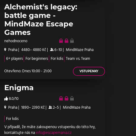
Alchemist's legacy:
battle game -
MindMaze Escape
Games
nehodnoceno
Praha
|
4480– 4880 Kč
|
6–10
|
MindMaze Praha
6+ players
For beginners
For kdis
Team vs. Team
Otevřeno: Dnes 10:00 - 21:00
VSTUPENKY
Enigma
8.0/10
Praha
|
1890– 2390 Kč
|
2–5
|
MindMaze Praha
For kdis
V případě, že máte zakoupenou vstupenku do této hry,
kontaktujte nás na
info@escapemania.cz