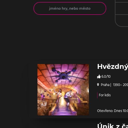
Jméno
Hvězdný
6.0/10
Praha
|
1390– 20
For kdis
Otevřeno: Dnes 10:0
Únik z č