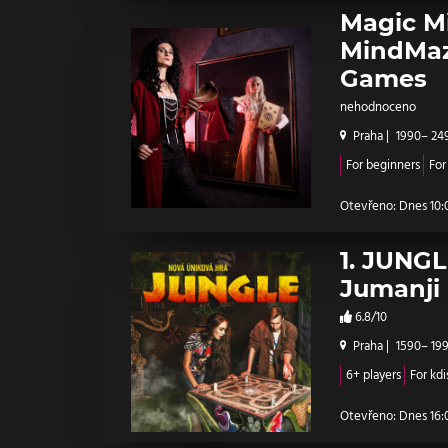
Magic Mi
MindMaz
Games
nehodnoceno
Praha
|
1990– 24
For beginners
For
Otevřeno: Dnes 10:0
1. JUNGL
Jumanji
6.8/10
Praha
|
1590– 19
6+ players
For kdi
Otevřeno: Dnes 16:0