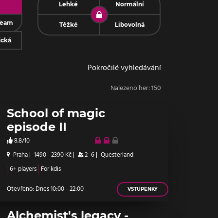
Lehké
Normální
Team
Těžké
Libovolná
ická
Pokročilé vyhledávání
Nalezeno her:
150
School of magic
episode II
8.8/10
Praha
|
1490– 2390 Kč
|
2–6
|
Questerland
6+ players
For kdis
Otevřeno: Dnes 10:00 - 22:00
VSTUPENKY
Alchemist's legacy -