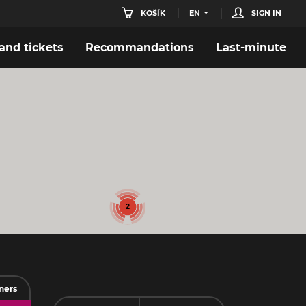
KOŠÍK
EN
SIGN IN
nd tickets
Recommandations
Last-minute
2
2
ners