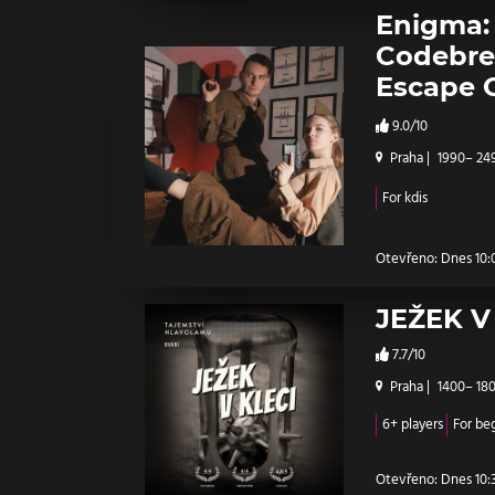
Enigma:
Codebre
Escape 
9.0/10
Praha
|
1990– 24
For kdis
Otevřeno: Dnes 10:0
JEŽEK V
7.7/10
Praha
|
1400– 18
6+ players
For be
Otevřeno: Dnes 10:3