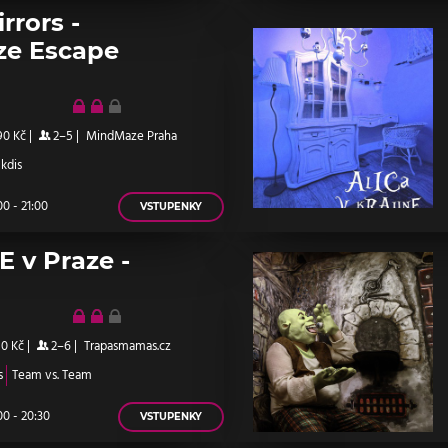
rrors -
e Escape
90 Kč
|
2–5
|
MindMaze Praha
 kdis
0 - 21:00
VSTUPENKY
E v Praze -
90 Kč
|
2–6
|
Trapasmamas.cz
s
Team vs. Team
0 - 20:30
VSTUPENKY