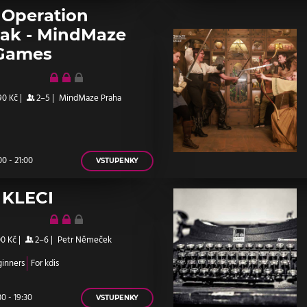
 Operation
ak - MindMaze
Games
90 Kč
|
2–5
|
MindMaze Praha
0 - 21:00
VSTUPENKY
 KLECI
00 Kč
|
2–6
|
Petr Němeček
ginners
For kdis
0 - 19:30
VSTUPENKY