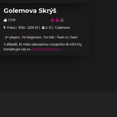
Golemova Skrýš
7.7/10
Praha
|
1000– 2200 Kč
|
2–12
|
Coderoom
6+ players
For beginners
For kdis
Team vs. Team
V případě, že máte zakoupenou vstupenku do této hry,
kontaktujte nás na
info@escapemania.cz