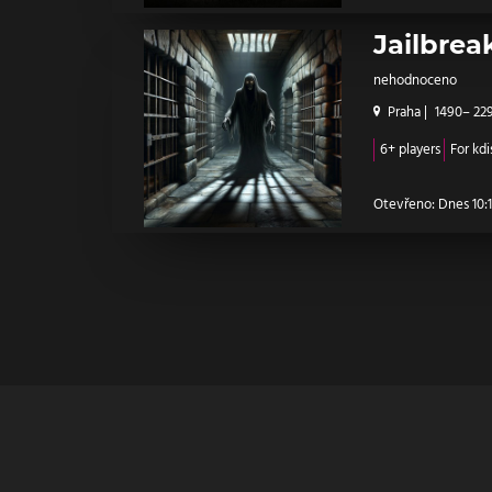
Jailbrea
nehodnoceno
Praha
|
1490– 22
6+ players
For kdi
Otevřeno: Dnes 10:15