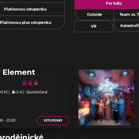
For kdis
Platinovou vstupenku
Outside
Team vs. 
Platinovou plus vstupenku
Katastrof
VR
 Element
90 Kč
|
2–6
|
Questerland
0 - 22:00
VSTUPENKY
arodějnické