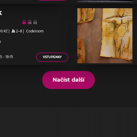
k
90 Kč
|
2–8
|
Coderoom
s
 - 19:15
VSTUPENKY
Načíst další