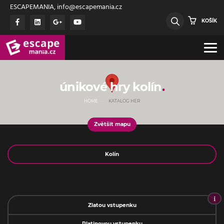
ESCAPEMANIA, info@escapemania.cz
KOŠÍK
únikové hry kolín
HOME
KATALOG HER
Zvětšit mapu
Jméno
Zlatou vstupenku
Platinovou vstupenku