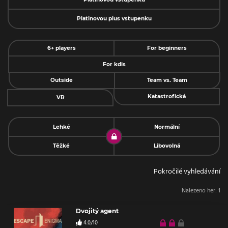
Platinovou plus vstupenku
6+ players
For beginners
For kdis
Outside
Team vs. Team
Katastrofická
VR
Lehké
Normální
Těžké
Libovolná
Pokročilé vyhledávání
Nalezeno her:
1
Dvojitý agent
4.0/10