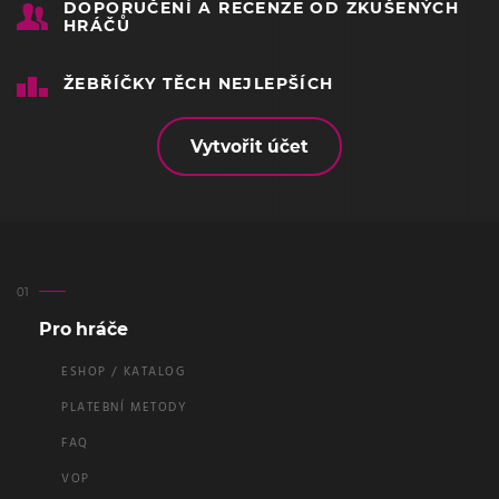
DOPORUČENÍ A RECENZE OD ZKUŠENÝCH
HRÁČŮ
ŽEBŘÍČKY TĚCH NEJLEPŠÍCH
Vytvořit účet
Pro hráče
ESHOP / KATALOG
PLATEBNÍ METODY
FAQ
VOP