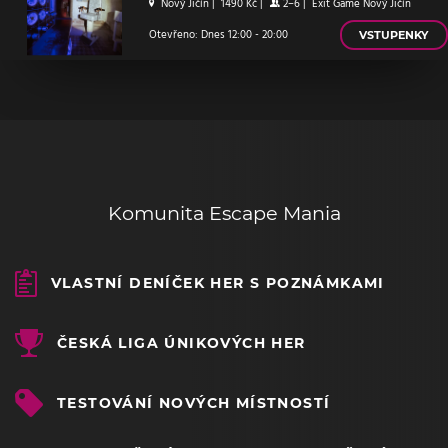
Nový Jičín
|
1490 Kč
|
2–6
|
Exit Game Nový Jičín
Otevřeno: Dnes 12:00 - 20:00
VSTUPENKY
Komunita Escape Mania
VLASTNÍ DENÍČEK HER S POZNÁMKAMI
ČESKÁ LIGA ÚNIKOVÝCH HER
TESTOVÁNÍ NOVÝCH MÍSTNOSTÍ