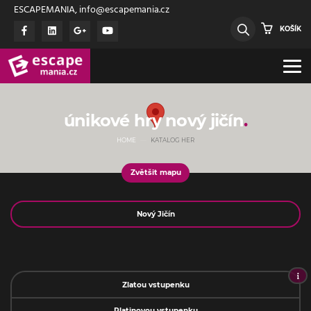
ESCAPEMANIA, info@escapemania.cz
KOŠÍK
únikové hry nový jičín
HOME
KATALOG HER
Zvětšit mapu
Jméno
Zlatou vstupenku
Platinovou vstupenku