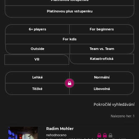
Platinovou plus vstupenku
6+ players
For beginners
For kdis
Outside
Team vs. Team
Katastrofická
VR
Lehké
Normální
Těžké
Libovolná
Pokročilé vyhledávání
Nalezeno her:
1
Radim Mohler
nehodnoceno