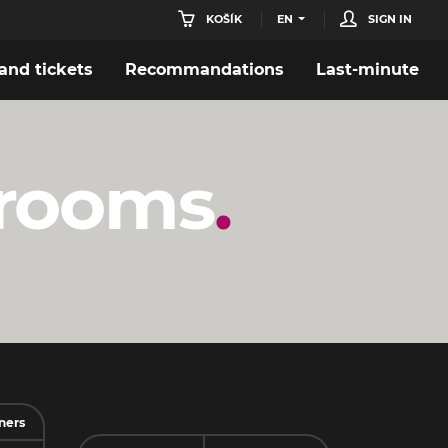
KOŠÍK
EN
SIGN IN
nd tickets
Recommandations
Last-minute
lrooms
ners