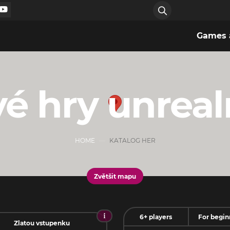
Games a
vé hry unrea
HOME
KATALOG HER
Zvětšit mapu
6+ players
For begin
Zlatou vstupenku