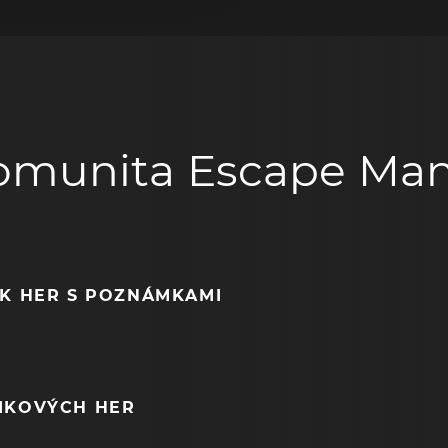
omunita Escape Man
EK HER S POZNÁMKAMI
NIKOVÝCH HER