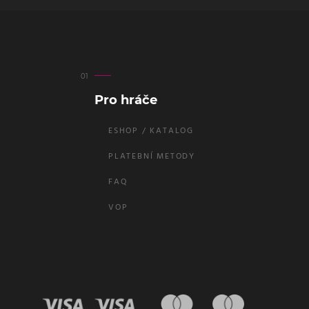
Pro hráče
ESHOP / KATALOG
PLATEBNÍ METODY
FAQ
VOP