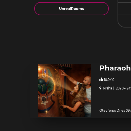
Jméno
Pharaoh
10.0/10
Praha
|
2090– 24
Otevřeno: Dnes 09: