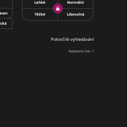
Lehké
Normální
Team
Těžké
Libovolná
ická
Pokročilé vyhledávání
Nalezeno her:
1