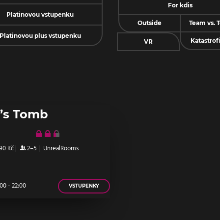
For kdis
Platinovou vstupenku
Outside
Team vs. 
Platinovou plus vstupenku
Katastrof
VR
’s Tomb
90 Kč
|
2–5
|
UnrealRooms
00 - 22:00
VSTUPENKY