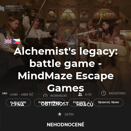
Alchemist's legacy:
battle game -
MindMaze Escape
Games
NEURČENO
4480 - 4880 KČ
6–10
NORMÁLNÍ
6+ PLAYERS
FOR BEGINNERS
FOR KDIS
TEAM VS. TEAM
OBTÍŽNOST
CENA
HRÁČŮ
ZATÍM
NEHODNOCENÉ