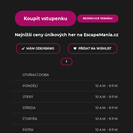
Koupit vstupenku
REZERVACE TERMÍNU
Nejnižší ceny únikových her na EscapeMania.cz
MÁM ODEHRÁNO
PŘIDAT NA WISHLIST
OTVÍRACÍ DOBA
PONDĚLÍ
10 A.M. - 9 P.M.
ÚTERÝ
10 A.M. - 9 P.M.
STŘEDA
10 A.M. - 9 P.M.
ČTVRTEK
10 A.M. - 9 P.M.
PÁTEK
10 A.M. - 9 P.M.