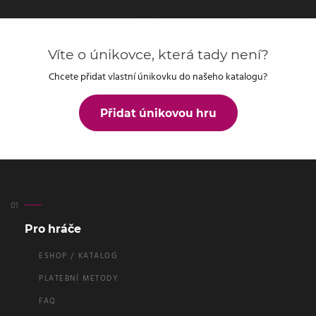
Víte o únikovce, která tady není?
Chcete přidat vlastní únikovku do našeho katalogu?
Přidat únikovou hru
Pro hráče
ESHOP / KATALOG
PLATEBNÍ METODY
FAQ