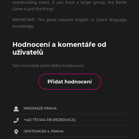
teambuilding event, if you have a larger group, the Battle
Game is just the thing!
IMPORTANT: The game requires English or Czech language
knowledge.
Hodnocení a komentáře od
uživatelů
Tato hra nemá zatím žádné hodnocení.
Přidat hodnocení
MINDMAZE PRAHA
+420 773 044 318
(REZERVACE)
OPATOVICKÁ 4, PRAHA