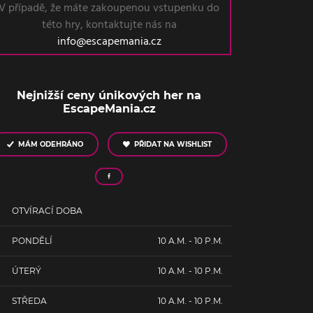
V případě, že máte zakoupenou vstupenku do
této hry, kontaktujte nás na
info@escapemania.cz
Nejnižší ceny únikových her na
EscapeMania.cz
MÁM ODEHRÁNO
PŘIDAT NA WISHLIST
OTVÍRACÍ DOBA
PONDĚLÍ
10 A.M. - 10 P.M.
ÚTERÝ
10 A.M. - 10 P.M.
STŘEDA
10 A.M. - 10 P.M.