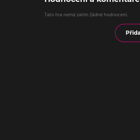
Tato hra nemá zatím žádné hodnocení.
Přid