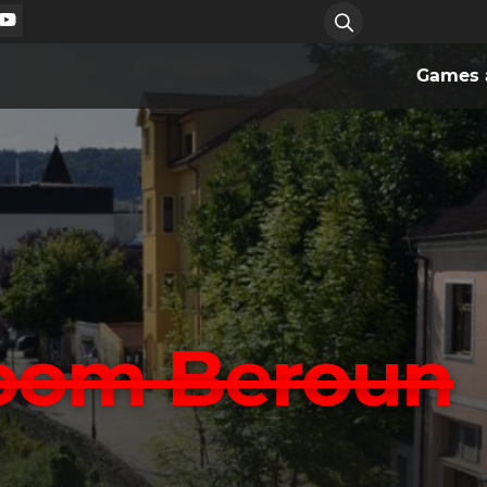
Games a
room Beroun