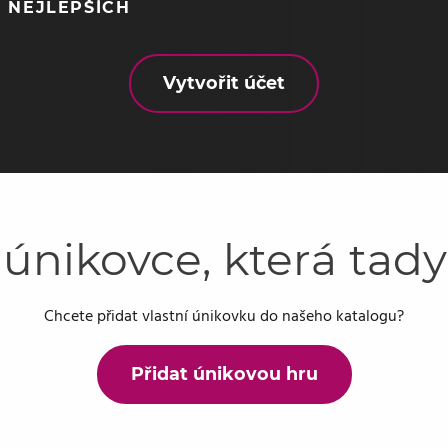
 NEJLEPŠÍCH
Vytvořit účet
 únikovce, která tad
Chcete přidat vlastní únikovku do našeho katalogu?
Přidat únikovou hru