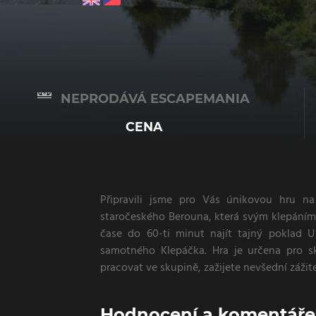
NEPRODÁVÁ ESCAPEMANIA
CENA
Připravili jsme pro Vás únikovou hru n
staročeského Berouna, která svým klepáním
čase do 60-ti minut najít tajný poklad 
samotného Klepáčka. Hra je určena pro s
pracovat ve skupině, zažijete nevšední záži
Hodnocení a komentáře 