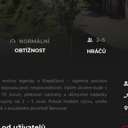
2–5
NORMÁLNÍ
OBTÍŽNOST
HRÁČŮ
a motivy legendy o Klepáčkovi – tajemná postava
 bojovala proti nespravedlnosti. Vaším úkolem bude v
U Tří Korun, překonat nástrahy a důmyslné hádanky
kupiny od 2 – 5 osob. Pokud hledáte výzvu, umíte
tek v kouzelném prostředí Berouna!
od uživatelů