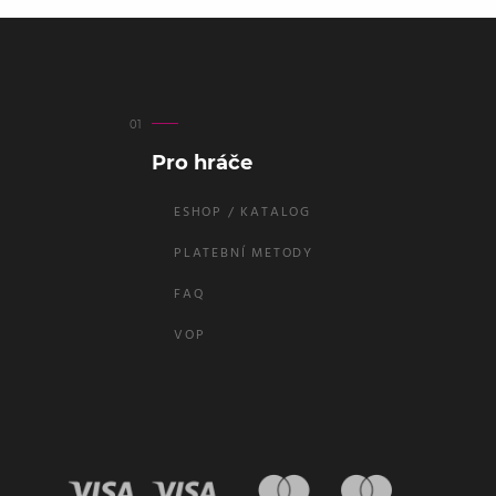
Pro hráče
ESHOP / KATALOG
PLATEBNÍ METODY
FAQ
VOP