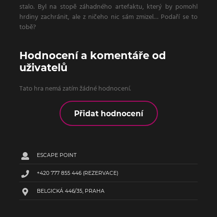
stalo. Byl na stopě záhadného artefaktu, který by pomohl
hrdiny zachránit, ale z ničeho nic sám zmizel… Podaří se to
tobě?
Hodnocení a komentáře od
uživatelů
Tato hra nemá zatím žádné hodnocení.
Přidat hodnocení
ESCAPE POINT
+420 777 855 446
(REZERVACE)
BELGICKÁ 446/35, PRAHA