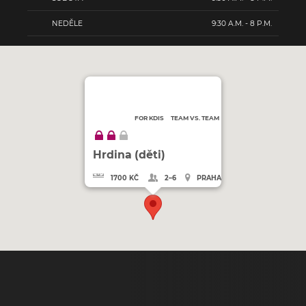
NEDĚLE
9:30 A.M. - 8 P.M.
FOR KDIS
TEAM VS. TEAM
Hrdina (děti)
1700 KČ
2–6
PRAHA