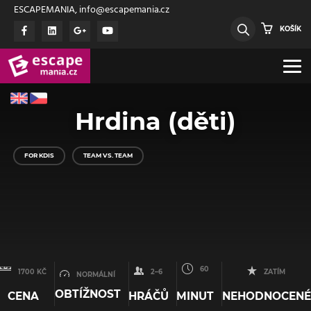
ESCAPEMANIA, info@escapemania.cz
KOŠÍK
Hrdina (děti)
FOR KDIS
TEAM VS. TEAM
60
1700 KČ
2–6
ZATÍM
NORMÁLNÍ
OBTÍŽNOST
CENA
HRÁČŮ
MINUT
NEHODNOCENÉ