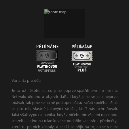
Varianta pro děti.
Je to už několik let, co jsme poprvé spatřili prvního hrdinu.
Netrvalo dlouho a objevili další. I když jsme se jich nejprve
obávali, tak jsme se na ně postupem času začali spoléhat. Stali
se pro nás vlastně takovými strážci, kteří nás ochraňovali.
Jaká však vypukla panika, když z ničeho nic všichni najednou
zmizeli… Jednomu mladíkovi se podařilo zachránit předměty,
které tu po nich zůstaly, a snažil se přijít na to, co se s nimi