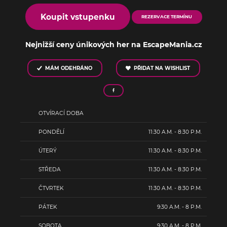
Koupit vstupenku
REZERVACE TERMÍNU
Nejnižší ceny únikových her na EscapeMania.cz
MÁM ODEHRÁNO
PŘIDAT NA WISHLIST
OTVÍRACÍ DOBA
PONDĚLÍ
11:30 A.M. - 8:30 P.M.
ÚTERÝ
11:30 A.M. - 8:30 P.M.
STŘEDA
11:30 A.M. - 8:30 P.M.
ČTVRTEK
11:30 A.M. - 8:30 P.M.
PÁTEK
9:30 A.M. - 8 P.M.
SOBOTA
9:30 A.M. - 8 P.M.