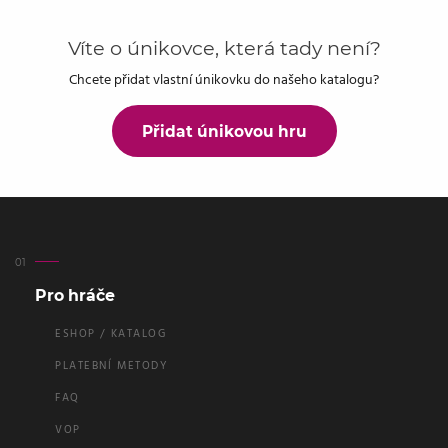
Víte o únikovce, která tady není?
Chcete přidat vlastní únikovku do našeho katalogu?
Přidat únikovou hru
Pro hráče
ESHOP / KATALOG
PLATEBNÍ METODY
FAQ
VOP