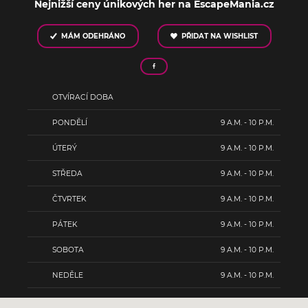
Nejnižší ceny únikových her na EscapeMania.cz
MÁM ODEHRÁNO
PŘIDAT NA WISHLIST
OTVÍRACÍ DOBA
PONDĚLÍ
9 A.M. - 10 P.M.
ÚTERÝ
9 A.M. - 10 P.M.
STŘEDA
9 A.M. - 10 P.M.
ČTVRTEK
9 A.M. - 10 P.M.
PÁTEK
9 A.M. - 10 P.M.
SOBOTA
9 A.M. - 10 P.M.
NEDĚLE
9 A.M. - 10 P.M.