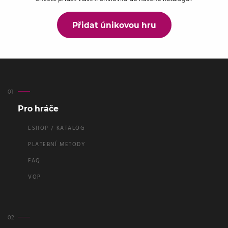
Přidat únikovou hru
Pro hráče
ESHOP / KATALOG
PLATEBNÍ METODY
FAQ
VOP