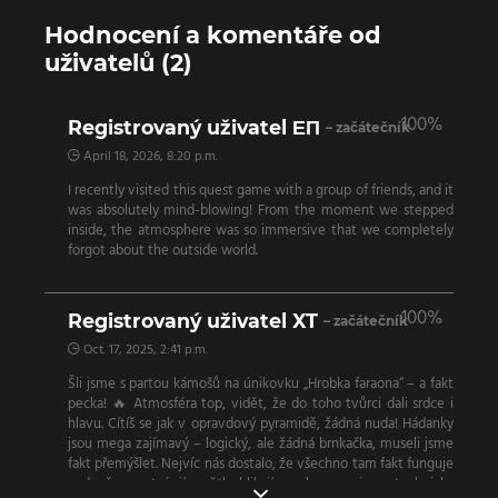
Hodnocení a komentáře od
uživatelů (2)
100%
Registrovaný uživatel ЕП
– začátečník
April 18, 2026, 8:20 p.m.
I recently visited this quest game with a group of friends, and it
was absolutely mind-blowing! From the moment we stepped
inside, the atmosphere was so immersive that we completely
forgot about the outside world.
100%
Registrovaný uživatel XT
– začátečník
Oct. 17, 2025, 2:41 p.m.
Šli jsme s partou kámošů na únikovku „Hrobka faraona“ – a fakt
pecka! 🔥 Atmosféra top, vidět, že do toho tvůrci dali srdce i
hlavu. Cítíš se jak v opravdový pyramidě, žádná nuda! Hádanky
jsou mega zajímavý – logický, ale žádná brnkačka, museli jsme
fakt přemýšlet. Nejvíc nás dostalo, že všechno tam fakt funguje
– dveře se otvírají, světla blikají, zvuky reagujou… technicky