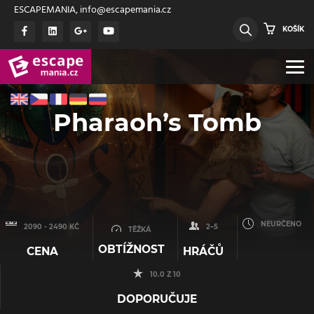
ESCAPEMANIA, info@escapemania.cz
KOŠÍK
Pharaoh’s Tomb
NEURČENO
2090 - 2490 KČ
2–5
TĚŽKÁ
OBTÍŽNOST
CENA
HRÁČŮ
10.0 Z 10
DOPORUČUJE