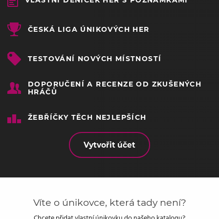
VLASTNÍ DENÍČEK HER S POZNÁMKAMI
ČESKÁ LIGA ÚNIKOVÝCH HER
TESTOVÁNÍ NOVÝCH MÍSTNOSTÍ
DOPORUČENÍ A RECENZE OD ZKUŠENÝCH
HRÁČŮ
ŽEBŘÍČKY TĚCH NEJLEPŠÍCH
Vytvořit účet
Víte o únikovce, která tady není?
Chcete přidat vlastní únikovku do našeho katalogu?