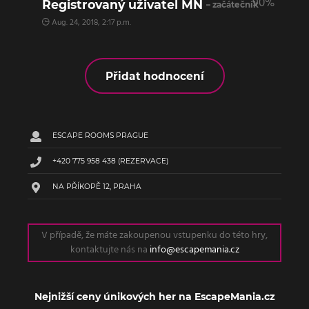
90%
Registrovaný uživatel MN
– začátečník
Aug. 24, 2018, 2:17 p.m.
Přidat hodnocení
ESCAPE ROOMS PRAGUE
+420 775 958 438
(REZERVACE)
NA PŘÍKOPĚ 12, PRAHA
V případě, že máte zakoupenou vstupenku do této hry,
kontaktujte nás na
info@escapemania.cz
Nejnižší ceny únikových her na EscapeMania.cz