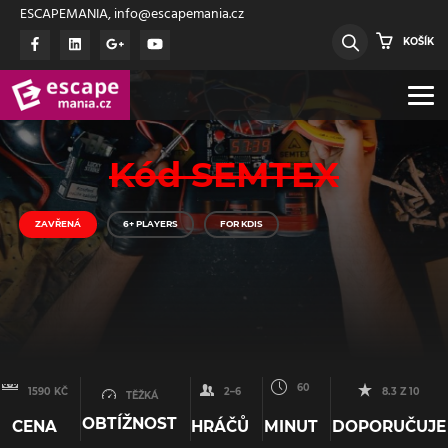
ESCAPEMANIA, info@escapemania.cz
KOŠÍK
Kód SEMTEX
ZAVŘENÁ
6+ PLAYERS
FOR KDIS
60
1590 KČ
2–6
8.3 Z 10
TĚŽKÁ
OBTÍŽNOST
CENA
HRÁČŮ
MINUT
DOPORUČUJE