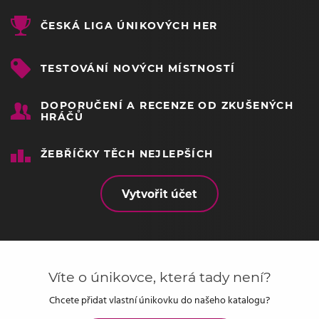
ČESKÁ LIGA ÚNIKOVÝCH HER
TESTOVÁNÍ NOVÝCH MÍSTNOSTÍ
DOPORUČENÍ A RECENZE OD ZKUŠENÝCH
HRÁČŮ
ŽEBŘÍČKY TĚCH NEJLEPŠÍCH
Vytvořit účet
Víte o únikovce, která tady není?
Chcete přidat vlastní únikovku do našeho katalogu?