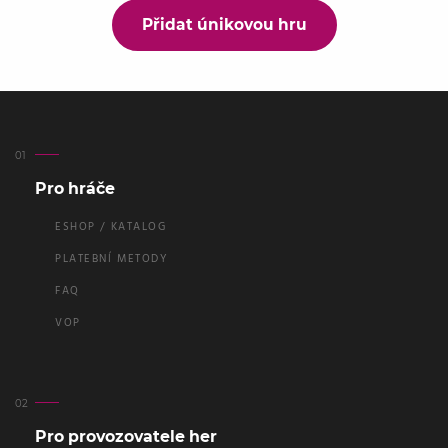
Přidat únikovou hru
Pro hráče
ESHOP / KATALOG
PLATEBNÍ METODY
FAQ
VOP
Pro provozovatele her