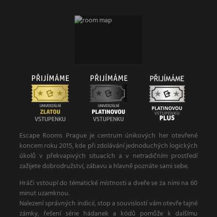
Escape Rooms Prague je centrum únikových her otevřené
koncem roku 2015, kde při zdolávání jednoduchých logických
úkolů v překvapivých situacích a v netradičním prostředí
zažijete dobrodružství, zábavu a hlavně poznáte sami sebe.
Hráči vstoupí do tématické místnosti a dveře se za nimi na 60
minut uzamknou.
Nalezení správných indicií, stop a souvislostí vám otevře tajné
zámky, řešení série hádanek a kódů pomůže k dalšímu