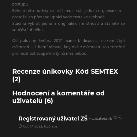
postupu.
Během této hodiny se hráči musí stát jedním organismem –
protože jen přes spolupráci vede cesta ke svobodě.
Stačí si vybrat jednu z originálních místností a stanete se
součástí příběhu.
Od poloviny května 2017 máme k dispozici celkem čtyři
místnosti – 3 herní témata, kdy dvě z místností jsou totožné
pro možnost soupeření týmů mezi sebou.
Recenze únikovky Kód SEMTEX
(2)
Hodnocení a komentáře od
uživatelů (6)
10%
Registrovaný uživatel ZŠ
– začátečník
Oct. 17, 2022, 6:26 a.m.