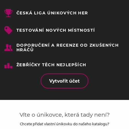
ČESKÁ LIGA ÚNIKOVÝCH HER
TESTOVÁNÍ NOVÝCH MÍSTNOSTÍ
DOPORUČENÍ A RECENZE OD ZKUŠENÝCH
HRÁČŮ
ŽEBŘÍČKY TĚCH NEJLEPŠÍCH
Vytvořit účet
Víte o únikovce, která tady není?
Chcete přidat vlastní únikovku do našeho katalogu?