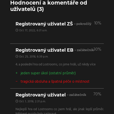
Hodnocení a komentáře od
uživatelů (3)
10%
Registrovaný uživatel ZŠ
– pokročilý
Oct. 17, 2022, 6:31 a.m.
30%
Registrovaný uživatel EB
– začátečník
Oct. 25, 2018, 6:39 p.m.
4. a poslední hra od Lostrooms, co jsme hráli, už nikdy více
jeden super úkol (ostatní průměr)
tragická obsluha a špatná péče o místnost
70%
Registrovaný uživatel
– začátečník
Oct. 1, 2018, 2:31 p.m.
Nejlepší hra od Lostrooms co jsem hrál, ale jinak lepší průměr.