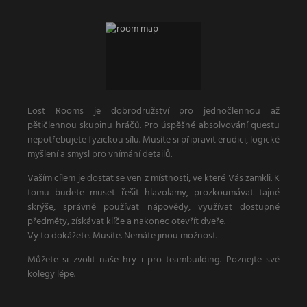
Lost Rooms je dobrodružství pro jednočlennou až
pětičlennou skupinu hráčů. Pro úspěšné absolvování questu
nepotřebujete fyzickou sílu. Musíte si připravit erudici, logické
myšlení a smysl pro vnímání detailů.
Vaším cílem je dostat se ven z místnosti, ve které Vás zamkli. K
tomu budete muset řešit hlavolamy, prozkoumávat tajné
skrýše, správně používat nápovědy, využívat dostupné
předměty, získávat klíče a nakonec otevřít dveře.
Vy to dokážete. Musíte. Nemáte jinou možnost.
Můžete si zvolit naše hry i pro teambuilding. Poznejte své
kolegy lépe.