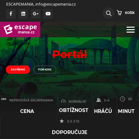
ESCAPEMANIA, info@escapemania.cz
KOŠÍK
Portál
ZAVŘENÁ
FOR KDIS
60
NEPRODÁVÁ ESCAPEMANIA
2–4
NORMÁLNÍ
OBTÍŽNOST
CENA
HRÁČŮ
MINUT
0.0 Z 10
DOPORUČUJE