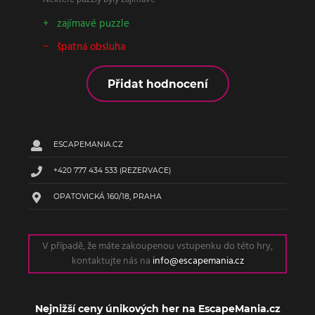
Některé puzzly byly zajímavé
zajímavé puzzle
špatná obsluha
Přidat hodnocení
ESCAPEMANIA.CZ
+420 777 434 533
(REZERVACE)
OPATOVICKÁ 160/18, PRAHA
V případě, že máte zakoupenou vstupenku do této hry,
kontaktujte nás na
info@escapemania.cz
Nejnižší ceny únikových her na EscapeMania.cz