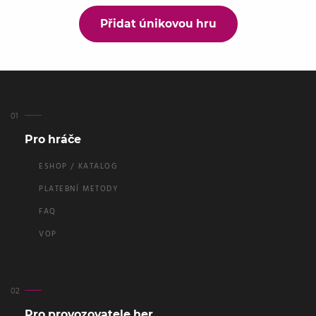
Přidat únikovou hru
Pro hráče
ESHOP / KATALOG
PLATEBNÍ METODY
FAQ
VOP
Pro provozovatele her