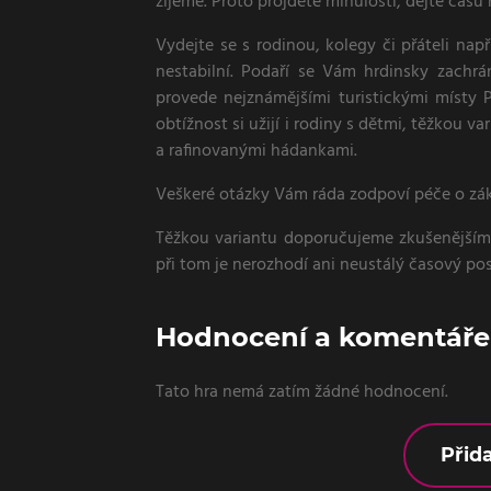
žijeme. Proto projděte minulostí, dejte času 
Vydejte se s rodinou, kolegy či přáteli nap
nestabilní. Podaří se Vám hrdinsky zachrá
provede nejznámějšími turistickými místy P
obtížnost si užijí i rodiny s dětmi, těžkou va
a rafinovanými hádankami.
Veškeré otázky Vám ráda zodpoví péče o zá
Těžkou variantu doporučujeme zkušenějším
při tom je nerozhodí ani neustálý časový p
Hodnocení a komentáře 
Tato hra nemá zatím žádné hodnocení.
Přid