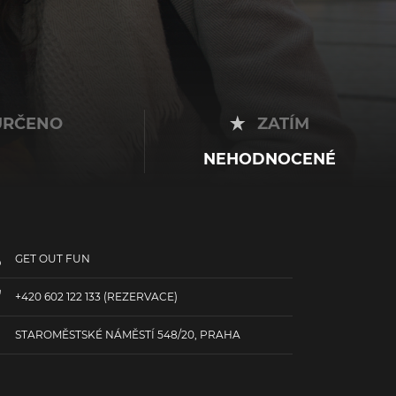
RČENO
ZATÍM
NEHODNOCENÉ
GET OUT FUN
+420 602 122 133
(REZERVACE)
STAROMĚSTSKÉ NÁMĚSTÍ 548/20, PRAHA