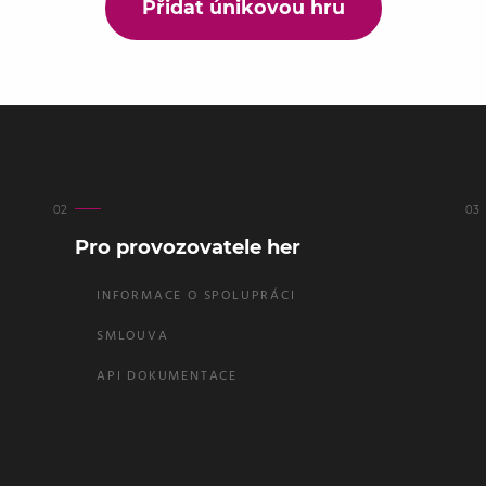
Přidat únikovou hru
Pro provozovatele her
INFORMACE O SPOLUPRÁCI
SMLOUVA
API DOKUMENTACE