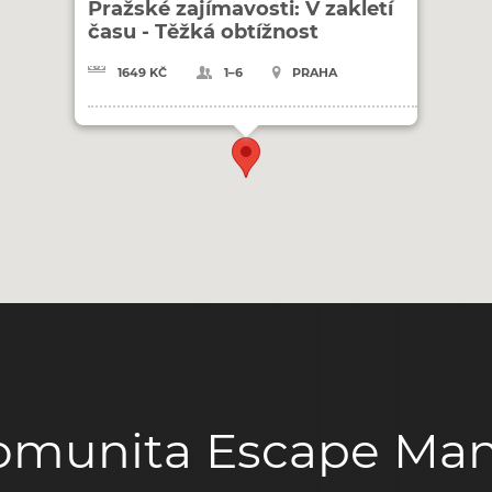
Pražské zajímavosti: V zakletí
času - Těžká obtížnost
1649 KČ
1–6
PRAHA
omunita Escape Man