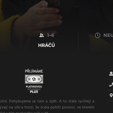
1–6
NEU
HRÁČŮ
ilní. Pohybujeme se tam a zpět. A to stále rychleji a
ývají na síle a hrozí, že zcela pohltí prostor, ve kterém