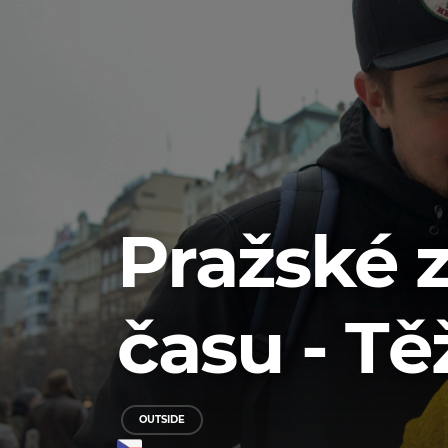
Pražské z
času - Tě
OUTSIDE