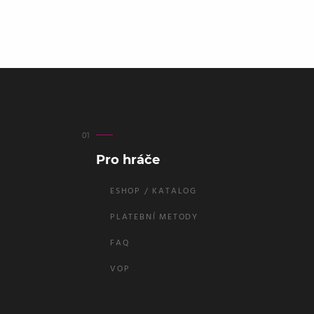
Pro hráče
ESHOP / KATALOG
PLATEBNÍ METODY
FAQ
VOP