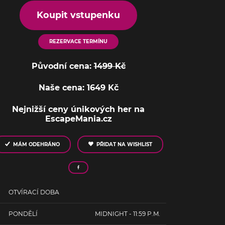
Koupit vstupenku
REZERVACE TERMÍNU
Původní cena:
1499 Kč
Naše cena: 1649 Kč
Nejnižší ceny únikových her na
EscapeMania.cz
MÁM ODEHRÁNO
PŘIDAT NA WISHLIST
OTVÍRACÍ DOBA
PONDĚLÍ
MIDNIGHT - 11:59 P.M.