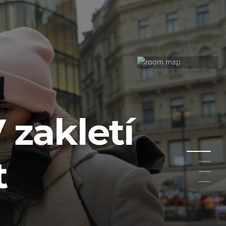
 zakletí
t