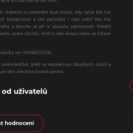
řád a tím zachraňte náš svět.
říč staletími a nalezněte bod zlomu, kdy začal být čas
nit časoprostor a tím zachránit i celý svět? Hra Vás
rahy a dozvíte se při ní spoustu zajímavostí. Střední
riantu ocení všichni, kteří si rádi lámou hlavu se šiframi
kazníky na +420602122133.
 únikovkářům, kteří se nezaleknou záludných úkolů a
osun skrz všechna časová pásma.
od uživatelů
at hodnocení