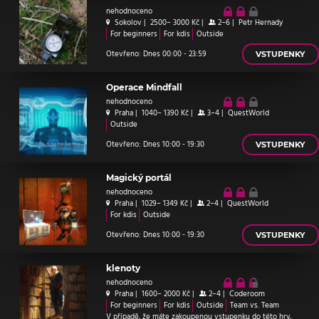
nehodnoceno
Sokolov
|
2500– 3000 Kč
|
2–6
|
Petr Hernady
For beginners
For kdis
Outside
Otevřeno: Dnes 00:00 - 23:59
VSTUPENKY
Operace Mindfall
nehodnoceno
Praha
|
1040– 1390 Kč
|
3–4
|
QuestWorld
Outside
Otevřeno: Dnes 10:00 - 19:30
VSTUPENKY
Magický portál
nehodnoceno
Praha
|
1029– 1349 Kč
|
2–4
|
QuestWorld
For kdis
Outside
Otevřeno: Dnes 10:00 - 19:30
VSTUPENKY
klenoty
nehodnoceno
Praha
|
1600– 2000 Kč
|
2–4
|
Coderoom
For beginners
For kdis
Outside
Team vs. Team
V případě, že máte zakoupenou vstupenku do této hry,