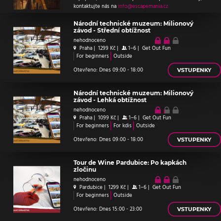
kontaktujte nás na
info@escapemania.cz
Národní technické muzeum: Milionový
závod - Střední obtížnost
nehodnoceno
Praha
|
1299 Kč
|
1–6
|
Get Out Fun
For beginners
Outside
Otevřeno: Dnes 09:00 - 18:00
VSTUPENKY
Národní technické muzeum: Milionový
závod - Lehká obtížnost
nehodnoceno
Praha
|
1099 Kč
|
1–6
|
Get Out Fun
For beginners
For kdis
Outside
Otevřeno: Dnes 09:00 - 18:00
VSTUPENKY
Tour de Wine Pardubice: Po kapkách
zločinu
nehodnoceno
Pardubice
|
1299 Kč
|
1–6
|
Get Out Fun
For beginners
Outside
Otevřeno: Dnes 15:00 - 23:00
VSTUPENKY