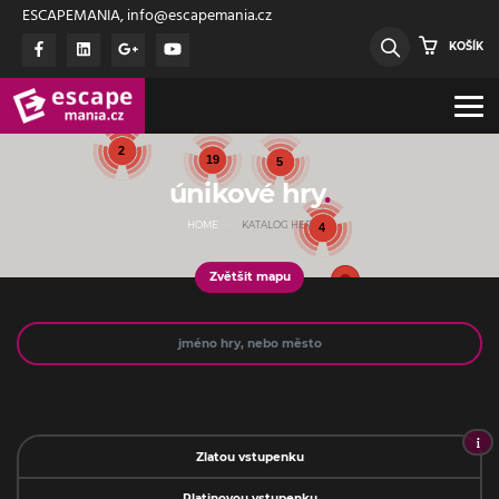
ESCAPEMANIA, info@escapemania.cz
KOŠÍK
21
2
19
5
únikové hry
HOME
KATALOG HER
10
4
Zvětšit mapu
Jméno
Zlatou vstupenku
Platinovou vstupenku