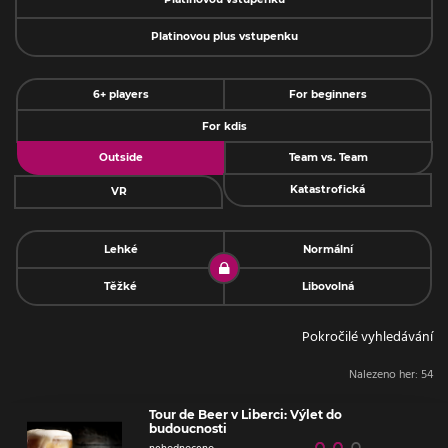
Platinovou plus vstupenku
6+ players
For beginners
For kdis
Outside
Team vs. Team
Katastrofická
VR
Lehké
Normální
Těžké
Libovolná
Pokročilé vyhledávání
Nalezeno her:
54
Tour de Beer v Liberci: Výlet do
budoucnosti