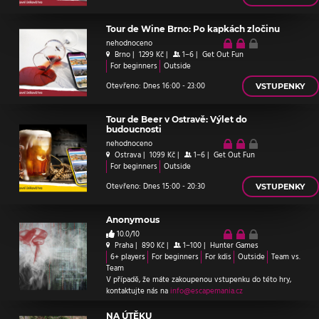
Tour de Wine Brno: Po kapkách zločinu
nehodnoceno
Brno
|
1299 Kč
|
1–6
|
Get Out Fun
For beginners
Outside
Otevřeno: Dnes 16:00 - 23:00
VSTUPENKY
Tour de Beer v Ostravě: Výlet do
budoucnosti
nehodnoceno
Ostrava
|
1099 Kč
|
1–6
|
Get Out Fun
For beginners
Outside
Otevřeno: Dnes 15:00 - 20:30
VSTUPENKY
Anonymous
10.0/10
Praha
|
890 Kč
|
1–100
|
Hunter Games
6+ players
For beginners
For kdis
Outside
Team vs.
Team
V případě, že máte zakoupenou vstupenku do této hry,
kontaktujte nás na
info@escapemania.cz
NA ÚTĚKU