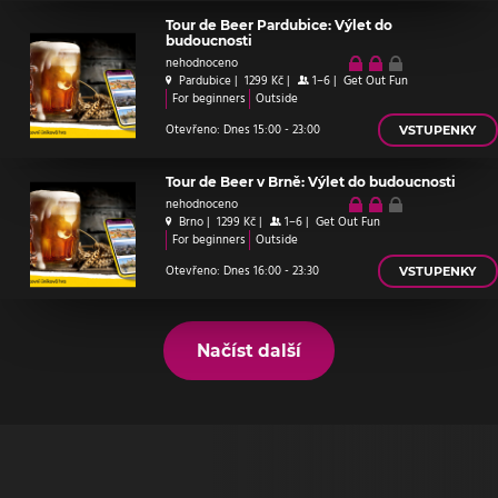
Tour de Beer Pardubice: Výlet do
budoucnosti
nehodnoceno
Pardubice
|
1299 Kč
|
1–6
|
Get Out Fun
For beginners
Outside
Otevřeno: Dnes 15:00 - 23:00
VSTUPENKY
Tour de Beer v Brně: Výlet do budoucnosti
nehodnoceno
Brno
|
1299 Kč
|
1–6
|
Get Out Fun
For beginners
Outside
Otevřeno: Dnes 16:00 - 23:30
VSTUPENKY
Načíst další