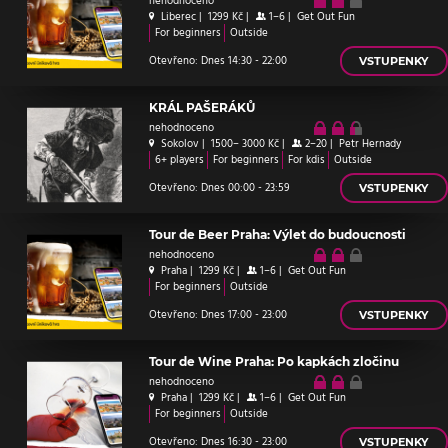
nehodnoceno
Liberec
|
1299 Kč
|
1–6
|
Get Out Fun
For beginners
Outside
Otevřeno: Dnes 14:30 - 22:00
VSTUPENKY
KRÁL PAŠERÁKŮ
nehodnoceno
Sokolov
|
1500– 3000 Kč
|
2–20
|
Petr Hernady
6+ players
For beginners
For kdis
Outside
Otevřeno: Dnes 00:00 - 23:59
VSTUPENKY
Tour de Beer Praha: Výlet do budoucnosti
nehodnoceno
Praha
|
1299 Kč
|
1–6
|
Get Out Fun
For beginners
Outside
Otevřeno: Dnes 17:00 - 23:00
VSTUPENKY
Tour de Wine Praha: Po kapkách zločinu
nehodnoceno
Praha
|
1299 Kč
|
1–6
|
Get Out Fun
For beginners
Outside
Otevřeno: Dnes 16:30 - 23:00
VSTUPENKY