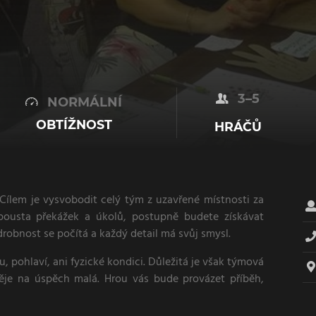
3–5
NORMÁLNÍ
OBTÍŽNOST
HRÁČŮ
Cílem je vysvobodit celý tým z uzavřené místnosti za
pousta překážek a úkolů, postupně budete získávat
robnost se počítá a každý detail má svůj smysl.
 pohlaví, ani fyzické kondici. Důležitá je však týmová
ěje na úspěch malá. Hrou vás bude provázet příběh,