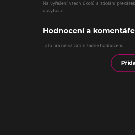
Na vyřešení všech úkolů a zdolání překážek
dosytosti.
Hodnocení a komentáře 
Tato hra nemá zatím žádné hodnocení.
Přid