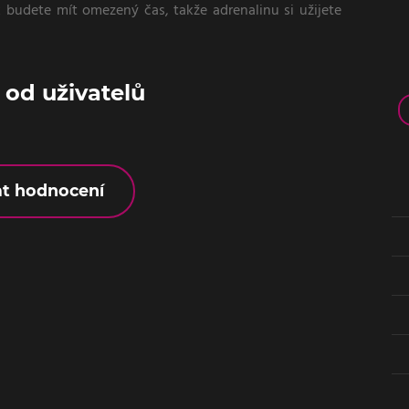
 budete mít omezený čas, takže adrenalinu si užijete
od uživatelů
at hodnocení