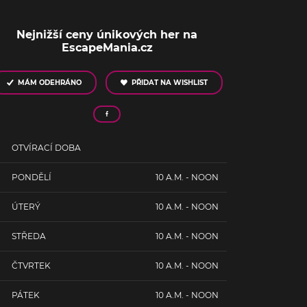
Nejnižší ceny únikových her na
EscapeMania.cz
MÁM ODEHRÁNO
PŘIDAT NA WISHLIST
OTVÍRACÍ DOBA
PONDĚLÍ
10 A.M. - NOON
ÚTERÝ
10 A.M. - NOON
STŘEDA
10 A.M. - NOON
ČTVRTEK
10 A.M. - NOON
PÁTEK
10 A.M. - NOON