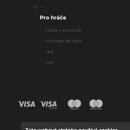
Pro hráče
ESHOP / KATALOG
PLATEBNÍ METODY
FAQ
VOP