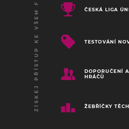
ZÍSKEJ PŘÍSTUP KE VŠEM FUNKCÍM
ČESKÁ LIGA Ú
TESTOVÁNÍ NO
DOPORUČENÍ A
HRÁČŮ
ŽEBŘÍČKY TĚCH