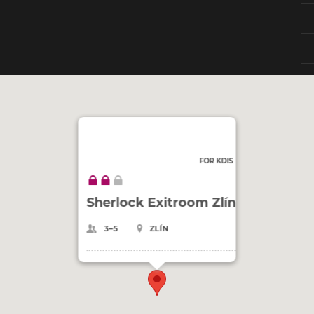
FOR KDIS
Sherlock Exitroom Zlín
3–5
ZLÍN