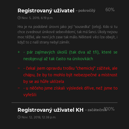
60%
Registrovaný uživatel
– pokročilý
Nov. 5, 2019, 6:19 p.m.
Hra je na podobné úrovni jako její "sousedka" (orloj). Kdo si tu
chce zvednout únikové sebevědomí, tak má šanci. Úkoly nejsou
moc těžké, ale není jich zase tak málo. Některé věci lze obejít, i
když to z naší strany nebyl záměr.
- pár zajímavých úkolů (tak dva až tři), které se
neobjevují až tak často na únikovkách
- čekal jsem opravdu trošku "chemický" zážitek, ale
chápu, že by to mohlo být nebezpečné a místnost
by se asi hůře uklízela
- u něčeho jsme získali výsledek dříve, než jsme to
vyřešili
100%
Registrovaný uživatel KH
– začátečník
Nov. 12, 2018, 12:38 p.m.