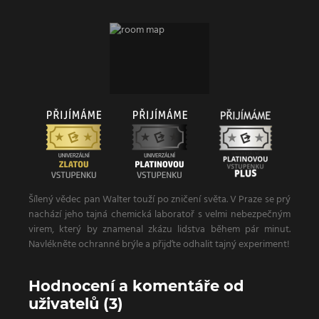
Šílený vědec pan Walter touží po zničení světa. V Praze se prý
nachází jeho tajná chemická laboratoř s velmi nebezpečným
virem, který by znamenal zkázu lidstva během pár minut.
Navlékněte ochranné brýle a přijďte odhalit tajný experiment!
Hodnocení a komentáře od
uživatelů (3)