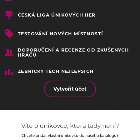
ČESKÁ LIGA ÚNIKOVÝCH HER
TESTOVÁNÍ NOVÝCH MÍSTNOSTÍ
DOPORUČENÍ A RECENZE OD ZKUŠENÝCH
HRÁČŮ
ŽEBŘÍČKY TĚCH NEJLEPŠÍCH
Vytvořit účet
Víte o únikovce, která tady není?
Chcete přidat vlastní únikovku do našeho katalogu?