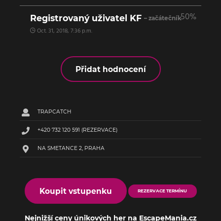
50%
Registrovaný uživatel KF
– začátečník
Oct. 31, 2018, 7:36 p.m.
Přidat hodnocení
TRAPCATCH
+420 732 120 591
(REZERVACE)
NA SMETANCE 2, PRAHA
Koupit vstupenku
REZERVACE TERMÍNU
Nejnižší ceny únikových her na EscapeMania.cz