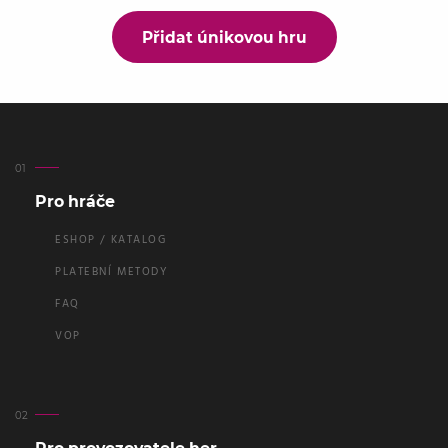
Přidat únikovou hru
Pro hráče
ESHOP / KATALOG
PLATEBNÍ METODY
FAQ
VOP