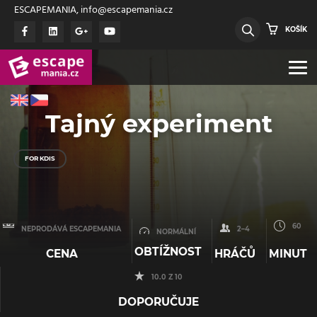
ESCAPEMANIA, info@escapemania.cz
KOŠÍK
Tajný experiment
FOR KDIS
60
NEPRODÁVÁ ESCAPEMANIA
2–4
NORMÁLNÍ
OBTÍŽNOST
CENA
HRÁČŮ
MINUT
10.0 Z 10
DOPORUČUJE