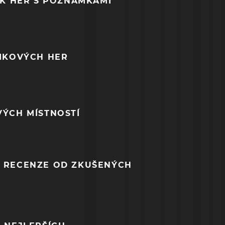
EK HER S POZNÁMKAMI
NIKOVÝCH HER
VÝCH MÍSTNOSTÍ
 RECENZE OD ZKUŠENÝCH