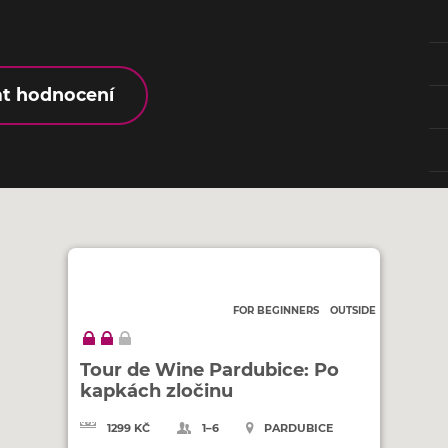
at hodnocení
FOR BEGINNERS
OUTSIDE
Tour de Wine Pardubice: Po
kapkách zločinu
1299 KČ
1–6
PARDUBICE