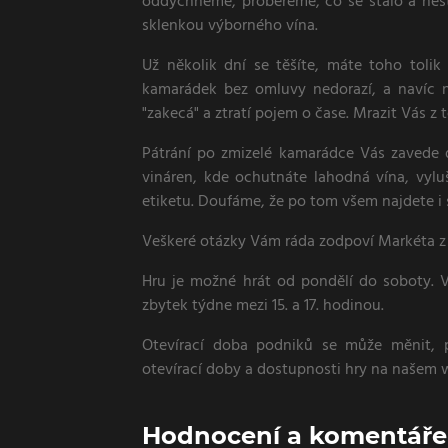
oddychneme, probereme, co se stalo a nest
sklenkou výborného vína.
Už několik dní se těšíte, máte toho tolik
kamarádek bez omluvy nedorazí, a navíc n
"zakecá" a ztratí pojem o čase. Mrazit Vás z 
Pátrání po zmizelé kamarádce Vás zavede 
vináren, kde ochutnáte lahodná vína, vylu
etiketu. Doufáme, že po tom všem najdete i
Veškeré otázky Vám ráda zodpoví Markéta z 
Hru je možné hrát od pondělí do soboty. V 
zbytek týdne mezi 15. a 17. hodinou.
Otevírací doba podniků se může měnit, 
otevírací doby a dostupnosti hry na našem w
Hodnocení a komentáře 