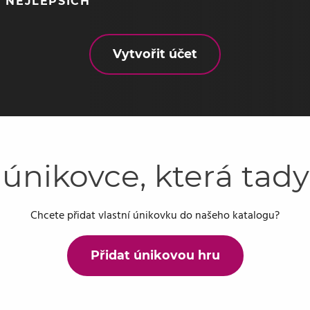
 NEJLEPŠÍCH
Vytvořit účet
 únikovce, která tad
Chcete přidat vlastní únikovku do našeho katalogu?
Přidat únikovou hru