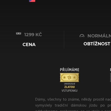
1299 KČ
NORMÁLN
OBTÍŽNOST
CENA
Dámy, všechny to známe, někdy prostě nade
vymyslely tradiční dámskou jízdu po p