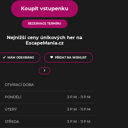
Koupit vstupenku
REZERVACE TERMÍNU
Nejnižší ceny únikových her na
EscapeMania.cz
MÁM ODEHRÁNO
PŘIDAT NA WISHLIST
OTVÍRACÍ DOBA
PONDĚLÍ
3 P.M. - 11 P.M.
ÚTERÝ
3 P.M. - 11 P.M.
STŘEDA
3 P.M. - 11 P.M.