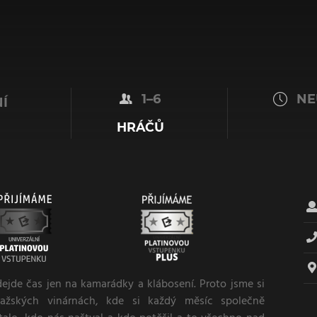
1–6
NE
Í
HRÁČŮ
jde čas jen na kamarádky a klábosení. Proto jsme si
ražských vinárnách, kde si každý měsíc společně