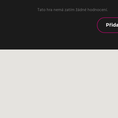
Tato hra nemá zatím žádné hodnocení.
Přid