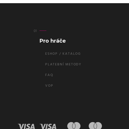
Pro hráče
ESHOP / KATALOG
PLATEBNÍ METODY
FAQ
VOP