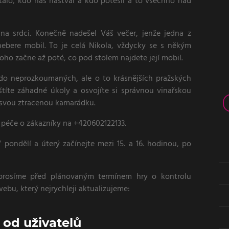
alo, kdo nás naštval a kdo potěšil a to všechno nad
 na srdci. Konečně nadešel Váš večer, jenže jedna z
ebere mobil. To je celá Nikola, vždycky se s někým
toho začne až poté, co pod stolem najdete její mobil.
do neprozkoumaných, ale o to krásnějších pražských
štíte záhadné úkoly a osvojíte si správnou vinařskou
 svou ztracenou kamarádku.
péče o zákazníky na +420602122133.
pondělí a úterý začínejte mezi 15. a 16. hodinou, po
prosíme před plánovaným termínem hry o kontrolu
ebu, který nejrychleji aktualizujeme:
od uživatelů